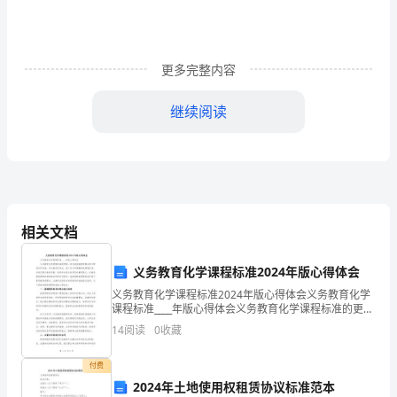
党
组
更多完整内容
织
继续阅读
的
精
心
安
相关文档
排
下，
义务教育化学课程标准2024年版心得体会
义务教育化学课程标准2024年版心得体会义务教育化学
我
课程标准____年版心得体会义务教育化学课程标准的更
新，标志着我国教育事业的不断进步和发展。作为教师
14
阅读
0
收藏
们
和学生，深入学习和理解新版课程标准，对我们提升教
怀
付费
2024年土地使用权租赁协议标准范本