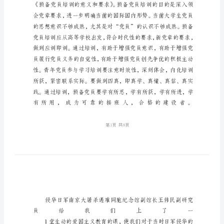
小
组
学
习
汇
报
总
结
工
程
管
理
党