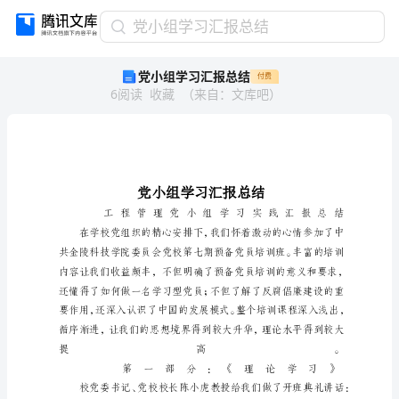
党
党小组学习汇报总结
小
党小组学习汇报总结
付费
组
6
阅读
收藏
（
来自
：
文库吧
）
学
习
汇
报
总
结
党