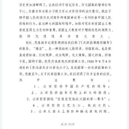
小
组
学
习
实
践
汇
报
总
结
在
学
校