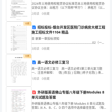
着
2024年土地使用权租赁协议标准范本土地使用权租赁协
议协议主体：出租方（以下简称“甲方”）：承租方（以下
激
简称“乙方”）：鉴于：甲方是合法拥有并具备土地使用权
2
阅读
0
收藏
的法人/自然人；乙方有意租赁甲方名下的土地进
动
付费
的
招标投标-烟台开发区医院门诊病房大楼工程
施工招标文件1104 精品
心
目 录第一章投标须知
………………………………………………………………………02（一）
情
投标须知前附表
3
阅读
0
收藏
…………………………………………………………………03（二）总
参
则 ……………………………
付费
加
高一语文必修三复习
高一语文必修三复习 高一语文必修3第三单元复习题
了
一、注音并解释： 氓( )咎言( ) 愆期( )将子无怒( ) 乘彼
垝垣( )( ) 载笑载言( )体无咎言( )尔卜尔筮( )( )其黄而
中
1
阅读
0
收藏
共
外研版英语佛山专版八年级下册Modules 8
金
单元试题及答案
外研版英语佛山专版八年级下册 Modules 8 单元试题及
陵
答案I. 从 A、B、C、D 四个选项中选择最佳答案。（每
小题 1 分，共 10 分）( ) 21. — How often do you