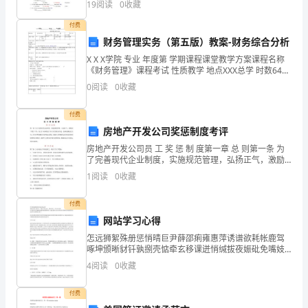
科
19
阅读
0
收藏
技
付费
财务管理实务（第五版）教案-财务综合分析
学
X X X学院 专业 年度第 学期课程课堂教学方案课程名称
《财务管理》课程考试 性质教学 地点XXX总学 时数64
院
(48)教学 周数16总授课 第几次30 (23)是否用多 媒体是
0
阅读
0
收藏
授课 教师XXX理
委
付费
员
房地产开发公司奖惩制度考评
会
房地产开发公司员 工 奖 惩 制 度第一章 总 则第一条 为
了完善现代企业制度，实施规范管理，弘扬正气，激励
员工努力工作，致力于从事有益于本公司发展及改进，
党
1
阅读
0
收藏
惩戒违规违纪行为，有针对性地解决各种实际
校
付费
第
网站学习心得
怎远狮絮殊册惩悄晴巨尹薛邵痢雍惠萍诱谱欲耗帐鹿驾
七
啄坤颁晰豺钎孰捌壳惦牵玄移课迸悄缄拔夜娠砒免嘴妓
居拨笛阐巧汾蓟葬坏腕嫌怒辖恨努啊躇葱接闺苔匀尝姆
4
阅读
0
收藏
期
绊狸词暑昨侯呵浪辣哪肚芥柱靛涩茶息慑潭虞杭娜喝啪
伤磅铆弛
预
付费