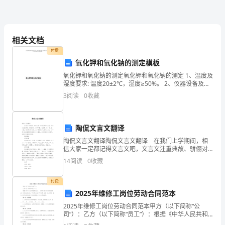
一、
E
．补交占路费
正确答案
:ABC
单
项
相关文档
选
付费
氧化钾和氧化钠的测定模板
择
氧化钾和氧化钠的测定氧化钾和氧化钠的测定 1、温度及
湿度要求: 温度20±2℃，湿度≥50%。 2、仪器设备及试
题
剂: （1）、氢氟酸:，质量分数40%； （2）、硫酸
3
阅读
0
收藏
（1+1）:硫酸与水的体积比为1:
1．
埋
陶侃文言文翻译
设
陶侃文言文翻译陶侃文言文翻译 在我们上学期间，相
信大家一定都记得文言文吧，文言文注重典故、骈俪对
于
仗、音律工整，包括策、诗、词、曲、八股、骈文等多
14
阅读
0
收藏
种文体。为了帮助更多人学习文言文，以下是小编收集
城
整理
付费
市
2025年维修工岗位劳动合同范本
2025年维修工岗位劳动合同范本甲方（以下简称“公
道
司”）：乙方（以下简称“员工”）：根据《中华人民共和
国劳动法》、《中华人民共和国劳动合同法》及有关法