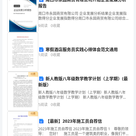
(
报告
)
周口市永固商贸有限公司 企业发展分析结果企业发展指
数得分企业发展指数得分周口市永固商贸有限公司综合
建
得分说明：企业发展指数根据企业规模、企业创新、企
9
阅读
0
收藏
业风险、企业活力四个维度对企业发展情况进行评价。
该企
设
原
寒假酒店服务员实践心得体会范文通用
则。
1
阅读
0
收藏
A．
付费
先
新人教版八年级数学教学计划（上学期）(最
新版）
难
新人教版八年级数学教学计划（上学期）新人教版八年
后
级数学教学计划（上学期） 新人教版八年级数学教学计
划（上学期） 一、指导思想： 以《初中数学新课程标
5
阅读
0
收藏
准》为依据，全面推进素质教育。数学是人们生
易
付费
B．
【最新】2023年施工员自荐信
先
2023年施工员自荐信 2023年施工员自荐信 1 尊敬的领
导： 您好！ 施工员是一个建筑类的职业，像我们平