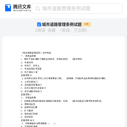
城
城市道路管理条例试题
市
城市道路管理条例试题
付费
道
2
阅读
收藏
（
来自
：
万文网
）
路
管
理
条
例
《城市道路管理条例》有关规定
一、单项选择题
试
A
．先难后易
B
．先地下，后地上
题
C
．先有压管后无压管