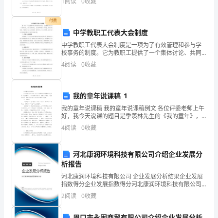
路
1
阅读
0
收藏
律法规，甲乙双方本着平等自愿、协商一致的原则，就
乙
下
付费
中学教职工代表大会制度
面
中学教职工代表大会制度是一项为了有效管理和参与学
的
校事务的制度。它为教职工提供了一个集体讨论、共同
决策的平台，旨在保障教职工的权益，促进学校发展。
4
阅读
0
收藏
下面将从代表大会的目的、组织形式、权力和职责、活
各
动内容以
种
我的童年说课稿_1
管
我的童年说课稿 我的童年说课稿例文 各位评委老师上午
好，我今天说课的题目是季羡林先生的《我的童年》，
线、
下面我将从说教材、说教法和学法、说教学过程、说板
4
阅读
0
收藏
书设计四个方面来对本课进行说明。
设
河北康润环境科技有限公司介绍企业发展分
施
析报告
应
河北康润环境科技有限公司 企业发展分析结果企业发展
指数得分企业发展指数得分河北康润环境科技有限公司
坚
综合得分说明：企业发展指数根据企业规模、企业创
2
阅读
0
收藏
新、企业风险、企业活力四个维度对企业发展情况进行
持
评价。
周口市永固商贸有限公司介绍企业发展分析