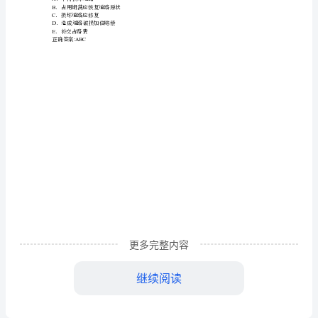
D
．先大管后小管
《城
正确答案
:B
市
2()
A
．上级主管部门
道
B
．当地建设管理部门
C
．市政工程行政主管部门
路
D
．市政道路养护部门
管
正确答案
:C
二、多项选择题
理
A
．调换作业队
条
B
．需要移动位置
例》
C
．扩大面积
D
．增加施工机械
有
E
．延长时间
正确答案
:BCE
关
更多完整内容
4()
．经批准临时占用道路的，。
A
．不得损坏道路
规
继续阅读
B
．占用期满应恢复道路原状
定
C
．损坏道路应修复
D
．造成道路破损加倍赔偿