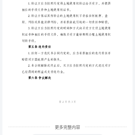
合
同
编
号：
至买受方名下之日终止。
转
让
方
第三条买受方权利和义务
（出
让
方）：
受
让
更多完整内容
方