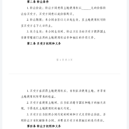
同
受让方（买受方）：
2024
年
土
地
并共同遵守：
使
第一条转让土地使用权范围
用
权
转
位置：
让
面积：
合
第二条转让条件
同