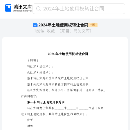
2024
2024年土地使用权转让合同
年
2024年土地使用权转让合同
付费
土
1
阅读
收藏
（
来自
：
尚阅文库
）
地
使
用
权
转
让
合同编号：
合
转让方（出让方）：