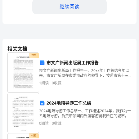
（买
继续阅读
受
方）：
鉴
土地使用权所带来的收益。
于
相关文档
付费
转
市文广新闻出版局工作报告
让
市文广新闻出版局工作报告一、20xx年工作总结今年以
来，市文广新局在市委市政府的领导下，按照市第十三
方
次党代会提出的实力城市、品质城市、文化强市“三大建
1
阅读
0
收藏
设”的战略目标，以“推进文化强市建设，提升文化体育
是
买
第四条转让方权利和义务
2024地陪导游工作总结
2024地陪导游工作总结一、工作概述2024年，我作为一
受
名地陪导游，负责带领国内外游客游览我所在的城市。
这一年里，我积极与游客沟通交流，准备了丰富的旅游
方
0
阅读
0
收藏
行程，深入了解了本地的历史文化、风土人情，并为游
相应的手续文件和土
法
付费