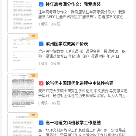
往年高考满分作文：我爱唐装
定
往年高考满分作文：我爱唐装往年高考满分作文：我爱
的
唐装 APEC让全世界刮起了“唐装热”。看着那不同肤色、
不同国籍的人们着一身相同的唐装时，我不禁呐喊，我
1
阅读
0
收藏
土
爱唐装! 曾经，这样的传统服装让国人排斥
地
付费
滨州医学院教案评价表
划转手续。
使
滨州医学院教案（理论课用）课程名称 授课教师 职
称 授课对象专业 年级 班（组）授课时间 年 月 日
用
第五条违约责任
1
阅读
0
收藏
权
付费
出
赔偿对方因此而产生的损失。
论当代中国现代化进程中主体性构建
让
天津师范大学硕士研究生学位论文 中文摘要 马克思立足
于实践，通过对主体性的历史和现实考察，认为人的主
方；
体性是人作为活动主 体的质的规定性，是在与客体相互
6
阅读
0
收藏
作用中得到发展的人的自觉能动性和创造性的特性。主
已经得到的利益或支付违约金。
体
鉴
付费
第六条争议解决
于
高一地理文科班教学工作总结
高一地理文科班教学工作总结当工作进行到一定阶段或
买
告一段落时，需要回过头来对所做的工作认真地分析研