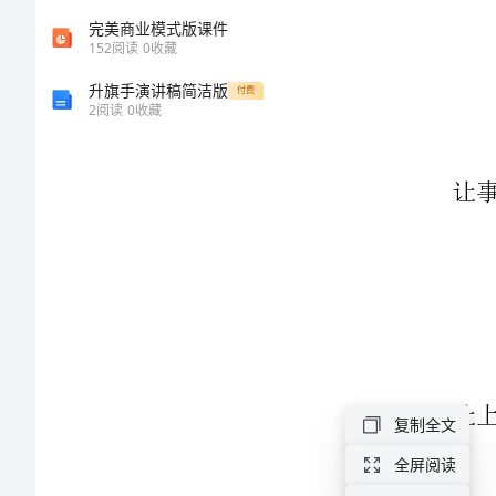
式
完美商业模式版课件
152
阅读
0
收藏
【合
升旗手演讲稿简洁版
付费
2
阅读
0
收藏
同
书】
店
铺
门
面
转
让
复制全文
合
同
全屏阅读