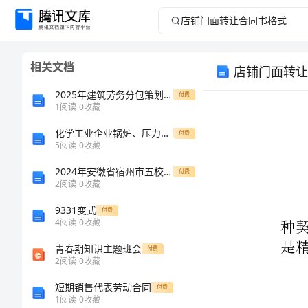
店
铺
相关文档
店铺门面转让
门
2025年建筑劳务分包策划安全生产调控协议书
付费
面
1
阅读
0
收藏
化学工业企业锅炉、压力容器管理制度
转
付费
5
阅读
0
收藏
让
2024年安徽省宿州市五校高一上学期期中考试化学全真模拟试卷解析版
付费
2
阅读
0
收藏
合
9331变式
付费
4
阅读
0
收藏
同
青春期知识主题班会
付费
书
2
阅读
0
收藏
短期销售代表劳动合同
付费
格
1
阅读
0
收藏