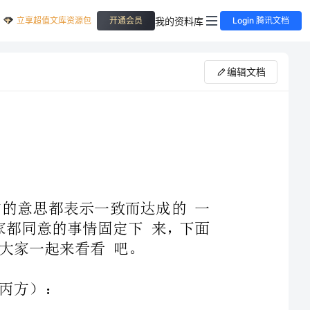
立享超值文库资源包
我的资料库
开通会员
Login 腾讯文档
编辑文档