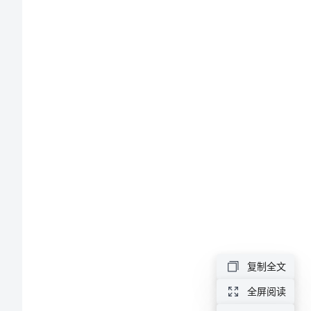
汇
编】
如
何
简
下简
单
销
售
总
结
复制全文
如
全屏阅读
何