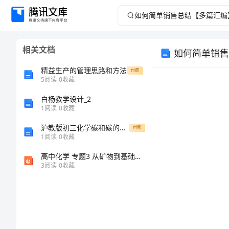
如
何
相关文档
如何简单销售
简
精益生产的管理思路和方法
付费
单
5
阅读
0
收藏
白杨教学设计_2
销
1
阅读
0
收藏
售
沪教版初三化学碳和碳的氧化物金刚石石墨单元易错题难题提高题学能测试试卷1
付费
1
阅读
0
收藏
总
高中化学 专题3 从矿物到基础材料 第三单元 含硅矿物与信息材料课件 苏教版必修1
3
阅读
0
收藏
结
【多
篇