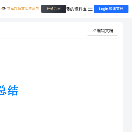
立享超值文库资源包
我的资料库
开通会员
Login 腾讯文档
编辑文档
半年的时间中，领导给予了我很大
了自己负责的业务，同时更感受到