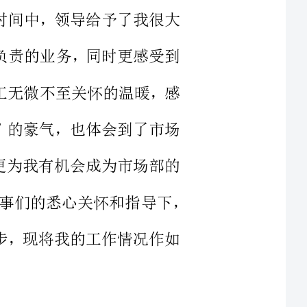
和对员工无微不至关怀的温暖，感
见彩虹”的豪气，也体会到了市场
坚定。更为我有机会成为市场部的
一分子而荣幸和高兴。半年以来，在领导和同事们的悉心关怀和指导下，
定的进步，现将我的工作情况作如
由于岗位的职责目前我的工作重点：一是在于服务，直接面对客户，
的门面，企业的窗口，代表的是企
接接触的过程中都应态度热情、和
。过去的工作中，真正体会到什么
滴滴的积累，为我今后更好地为客