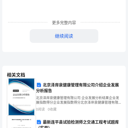
的
方
法
更多完整内容
做
继续阅读
标
记，
师：你们有没有数过玉米一共有多少列呢？
正
幼：没有。
确
师：那你们猜猜有多少列？
相关文档
计
北京泽岸泉健康管理有限公司介绍企业发展
20
幼：我猜有列。
数
分析报告
35
幼：我猜是列。
玉
北京泽岸泉健康管理有限公司 企业发展分析结果企业发
展指数得分企业发展指数得分北京泽岸泉健康管理有限
公司综合得分说明：企业发展指数根据企业规模、企业
米
0
阅读
0
收藏
10
幼：我猜有列。
创新、企业风险、企业活力四个维度对企业发展情况进
行评
的
2.
引导幼儿尝试数玉米的列数。
最新连平县试验检测师之交通工程考试题库
（实用）