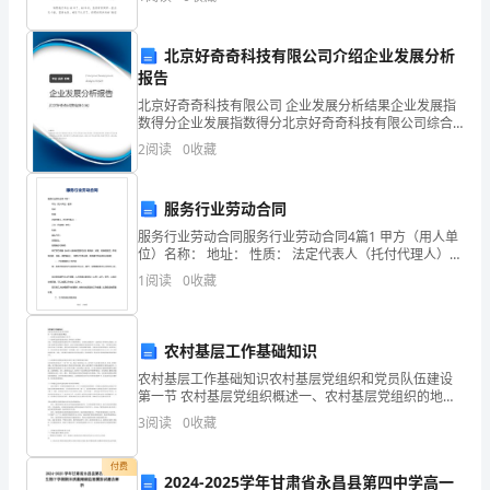
数
许多人会觉得感言很难写吧，以下是小编为大家收集的
高
的
北京好奇奇科技有限公司介绍企业发展分析
报告
规
北京好奇奇科技有限公司 企业发展分析结果企业发展指
律。
数得分企业发展指数得分北京好奇奇科技有限公司综合
得分说明：企业发展指数根据企业规模、企业创新、企
2
阅读
0
收藏
准
业风险、企业活力四个维度对企业发展情况进行评价。
该企
备：
服务行业劳动合同
1.
服务行业劳动合同服务行业劳动合同4篇1 甲方（用人单
位）名称： 地址： 性质： 法定代表人（托付代理人）：
完
乙方（劳动者）姓名： 性别： 诞生年
1
阅读
0
收藏
整
的
农村基层工作基础知识
农村基层工作基础知识农村基层党组织和党员队伍建设
玉
第一节 农村基层党组织概述一、农村基层党组织的地位
与作用(一)党的基层组织是党的全部工作和战斗力的基础
3
阅读
0
收藏
米
首先，农村基层党组织是农村各项工作的领导核心。在
农
一
付费
2024-2025学年甘肃省永昌县第四中学高一