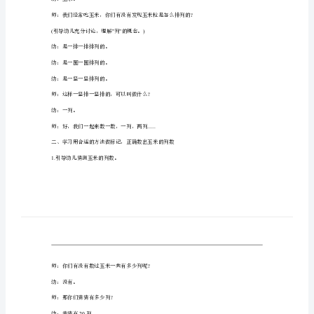
准备：
教
1.
案
参
2.
每组安全钉、圆点标记、小塑料片若干。
考
3.
串珠每人一串，勾线笔、记录单人手一份。
教
4.
数玉米统计大表，红、绿圆点标记若干。
过程：
案
一、观察玉米排列的主要特征
目
标：
()
师出示玉米：这是什么？
1.
幼：玉米。
感
知