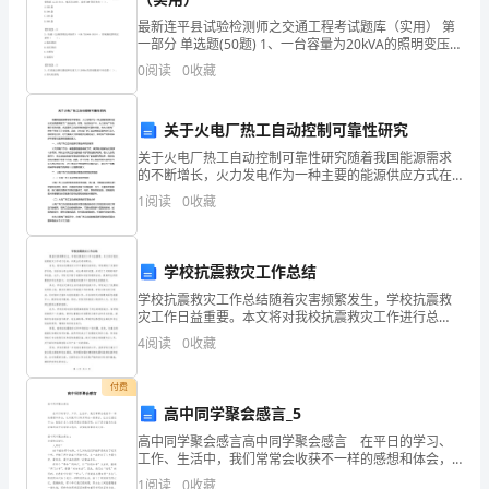
列
最新连平县试验检测师之交通工程考试题库（实用） 第
数。
一部分 单选题(50题) 1、一台容量为20kVA的照明变压
器，它的电压为6600V/220V，它能正常供给
0
阅读
0
收藏
2.
cosφ=0.6、电压为220V、功
数的过程中需要它们帮忙，就自己拿。
探
关于火电厂热工自动控制可靠性研究
索
关于火电厂热工自动控制可靠性研究随着我国能源需求
的不断增长，火力发电作为一种主要的能源供应方式在
发
我国得到了广泛的应用。然而，在实际生产中，火力发
1
阅读
0
收藏
3.
引导幼儿交流并讨论数玉米列的方法。
电厂存在着许多的问题，尤其是热工自动控制领域的可
现
靠性问题
师：下面请小朋友
玉
学校抗震救灾工作总结
学校抗震救灾工作总结随着灾害频繁发生，学校抗震救
米
子里。）
灾工作日益重要。本文将对我校抗震救灾工作进行总
结，并提出改进的建议。首先，我校在抗震救灾工作中
列
4
阅读
0
收藏
重视灾前防范。学校建设了灾害防护系统，包括安全退
出通道、逃
数
付费
高中同学聚会感言_5
是
高中同学聚会感言高中同学聚会感言 在平日的学习、
双
工作、生活中，我们常常会收获不一样的感想和体会，
这时就可以将其写成一篇感言，让自己铭记于心。相信
1
阅读
0
收藏