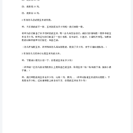
引导幼儿充分讨论，理解列的概念。
("")
玉
幼：是一排一排排列的。
米
排
幼：是一圈一圈排列的。
列
幼：是一竖一竖排列的。
的
师：这样一竖排一竖排的，可以叫做什么？
方
幼：一列。
式，
师：好，我们一起来数一数，一列，两列
......
学
二、学习用合适的
习
用
1.
引导幼儿猜测玉米的列数。
合
适