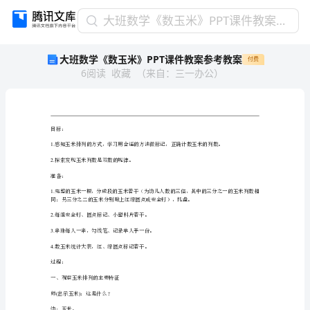
大
大班数学《数玉米》PPT课件教案参考教案
班
大班数学《数玉米》PPT课件教案参考教案
付费
数
6
阅读
收藏
（
来自
：
三一办公
）
学
《数
玉
米》
PPT
目标：
课
1.
件
2.
探索发现玉米列数是双数的规律。