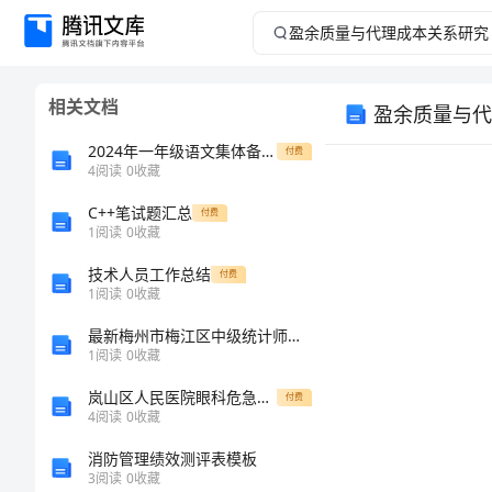
盈
余
相关文档
盈余质量与代
质
2024年一年级语文集体备课总结
付费
量
4
阅读
0
收藏
C++笔试题汇总
与
付费
1
阅读
0
收藏
代
技术人员工作总结
付费
1
阅读
0
收藏
理
最新梅州市梅江区中级统计师《统计基础知识理论及相关知识》高分冲刺试题（附答案及解析）
1
阅读
0
收藏
成
岚山区人民医院眼科危急值报告制度及流程图
付费
本
4
阅读
0
收藏
消防管理绩效测评表模板
关
3
阅读
0
收藏