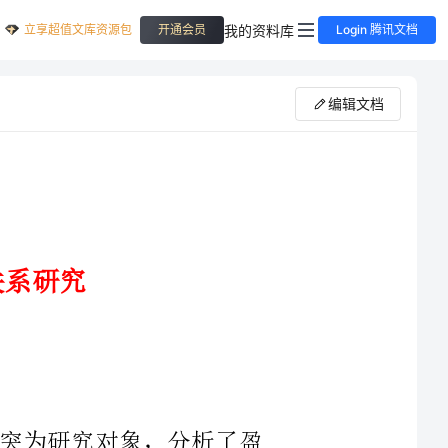
立享超值文库资源包
我的资料库
开通会员
Login 腾讯文档
编辑文档
理冲突为研究对象，分析了盈
系，研究发现盈余质量较低的上市
余质量达到一定程度时，盈余质量