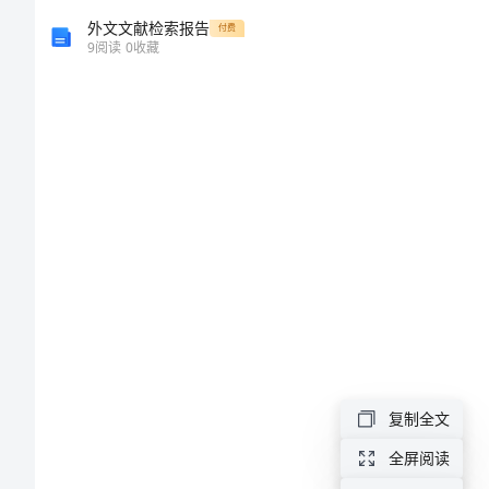
系
外文文献检索报告
付费
9
阅读
0
收藏
研
究
盈
余
质
量
与
代
理
复制全文
成
全屏阅读