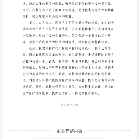
竞
聘
演
讲
稿
范
文
尊
敬
的
评
委、
亲
更多完整内容