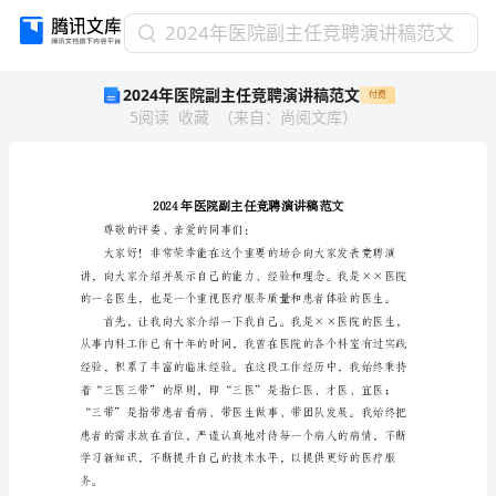
2024
2024年医院副主任竞聘演讲稿范文
年
2024年医院副主任竞聘演讲稿范文
付费
医
5
阅读
收藏
（
来自
：
尚阅文库
）
院
副
主
任
竞
聘
尊敬的评委、亲爱的同事们：
演