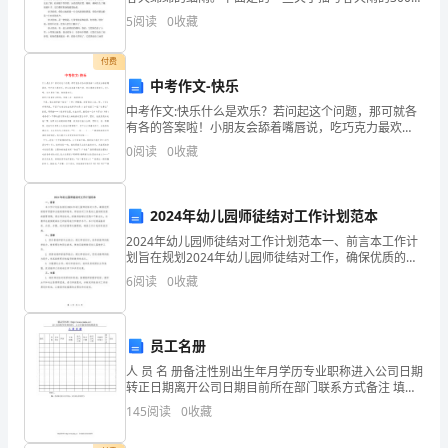
字，欢送查阅，谢谢! 春天的雨，是一把钥匙。它带着
竞
5
阅读
0
收藏
清凉和温柔，轻轻地，轻轻地，趁你没留意，把
聘
付费
中考作文-快乐
演
中考作文:快乐什么是欢乐？若问起这个问题，那可就各
讲，
有各的答案啦！小朋友会舔着嘴唇说，吃巧克力最欢
乐；学生夹杂着书卷气说，考试得高分最欢乐；老人
0
阅读
0
收藏
哩，也许要说下棋、熬炼最欢乐。我呢？答案有点特
向
殊，和家人
大
2024年幼儿园师徒结对工作计划范本
家
2024年幼儿园师徒结对工作计划范本一、前言本工作计
划旨在规划2024年幼儿园师徒结对工作，确保优质的教
介
学质量和全面的教师培养。师徒结对工作是幼儿园持续
6
阅读
0
收藏
发展的重要保障，通过师徒结对，新教师能够在实践中
绍
并
员工名册
展
人 员 名 册备注性别出生年月学历专业职称进入公司日期
转正日期离开公司日期目前所在部门联系方式备注 填表
人：
示
145
阅读
0
收藏
自