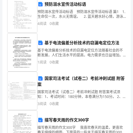
机制，使医疗服务更
预防溺水宣传活动标语
在
预防溺水宣传活动标语 预防溺水宣传活动标语 篇1 1.
这
生命仅一次，水火无情谊。 2. 蓝天碧水好心情，游泳
安全放第一。 3. 江河无情，生命无价。 4. 生命只有
4
阅读
0
收藏
个
一次，请珍爱生命。
重
基于电流偏差分析技术的窃漏电定位方法
要
基于电流偏差分析技术的窃漏电定位方法随着社会的不
断发展，人们生活水平的提高，电力需求也日益增加。
的
然而，许多地区在用电量不断增加的同时也面临着电力
1
阅读
0
收藏
资源紧缺、电力损失日益突出等问题。其中最为突出的
场
问题之一
合
国家司法考试（试卷二）考前冲刺试题 附答
案
向
国家司法考试（试卷二）考前冲刺试题 附答案考试须
知：1、考试时间：180分钟，本卷满分为150分。 2、
大
请首先按要求在试卷的指定位置填写您的姓名、准考证
3
阅读
0
收藏
号等信息。 3、请仔细阅读各种题目的回答要求，在
家
发
描写春天雨的作文300字
描写春天雨的作文300字 我喜欢春天的温柔，更喜欢
表
春天绵绵的细雨。下面是的一些关于描写春天雨的300