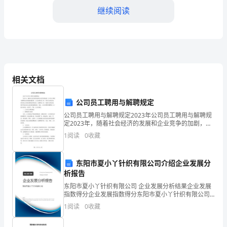
爱
继续阅读
的
同
事
们：
相关文档
大
公司员工聘用与解聘规定
家
公司员工聘用与解聘规定2023年公司员工聘用与解聘规
定2023年，随着社会经济的发展和企业竞争的加剧，公
好！
量的医疗服务。
司员工聘用与解聘规定变得越来越重要。公司在聘用员
1
阅读
0
收藏
工时，要符合法律法规，同时制定合理的招聘流程和标
非
东阳市夏小丫针织有限公司介绍企业发展分
常
析报告
荣
东阳市夏小丫针织有限公司 企业发展分析结果企业发展
指数得分企业发展指数得分东阳市夏小丫针织有限公司
幸
综合得分说明：企业发展指数根据企业规模、企业创
1
阅读
0
收藏
新、企业风险、企业活力四个维度对企业发展情况进行
能
评价。