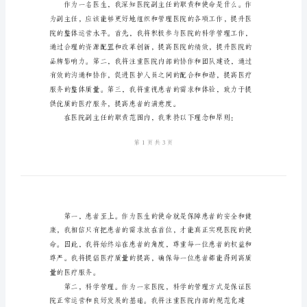
讲
稿
范
文
2024
年
医
院
副
务。
主
任