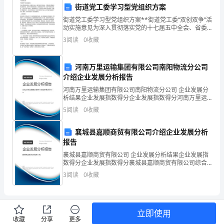
街道党工委学习型党组织方案
头。
街道党工委学习型党组织方案**街道党工委“双创双争”活
动实施意见为深入贯彻落实党的十七届五中全会、省委
十届十四次全会、市委以及区委精神，扎实推进街道、
3
阅读
0
收藏
社区学习型党组织建设，全面提高机关干部、社区干部
走
的
进
河南万里运输集团有限公司南阳物流分公司
介绍企业发展分析报告
理
河南万里运输集团有限公司南阳物流分公司 企业发展分
析结果企业发展指数得分企业发展指数得分河南万里运
发
输集团有限公司南阳物流分公司综合得分说明：企业发
5
阅读
0
收藏
展指数根据企业规模、企业创新、企业风险、企业活力
店，
四个
襄城县嘉顺商贸有限公司介绍企业发展分析
理
报告
发
襄城县嘉顺商贸有限公司 企业发展分析结果企业发展指
数得分企业发展指数得分襄城县嘉顺商贸有限公司综合
师
得分说明：企业发展指数根据企业规模、企业创新、企
3
阅读
0
收藏
业风险、企业活力四个维度对企业发展情况进行评价。
阿
该企
姨
立即使用
收藏
分享
更多