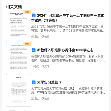
5.
今
相关文档
6.
付费
天
2024年河北冀州中学高一上学期期中考试化
7.
学试题（含答案）
晚
2024年河北冀州中学高一上学期期中考试化学试题（含
8.
上，
答案）请考生注意：1．请用2B铅笔将选择题答案涂填在
答题纸相应位置上，请用0．5毫米及以上黑色字迹的钢
模板,内容仅供参考
0
阅读
0
收藏
笔或签字笔将主观题的答案写在答题纸相应的答题区
妈
付费
妈
新教师入职培训心得体会1000字左右
新老师入职培训心得体会1000字左右作为一名新入职的
带
老师，在经过一段时间的培训后，相信你一定都有不少
的心得体会吧！下面是职场为大家整理的新老师入职培
我
1
阅读
0
收藏
训心得体会1000字左右，。 新老师入职培训心得体
去
大学实习总结_7
理
大学实习总结大学实习总结【热】 总结是对取得的成
发
绩、存在的问题及得到的经验和教训等方面情况进行评
价与描述的一种书面材料，它在我们的学习、工作中起
2
阅读
0
收藏
店
到呈上启下的作用，我想我们需要写一份总结了吧。总
结
剃