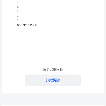
文
200
字
8
月
10
的史哲阳，哇，真酷！
日
【剃头记作文200字】相关文章：
更多完整内容
星
1.
期
继续阅读
2.
一
3.
晴
4.