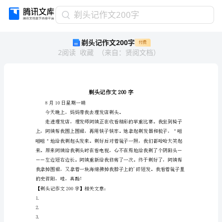
剃
剃头记作文200字
头
剃头记作文200字
付费
记
2
阅读
收藏
（
来自
：
贤阅文档
）
作
文
200
字
剃
头
8月10日星期一晴
记
作