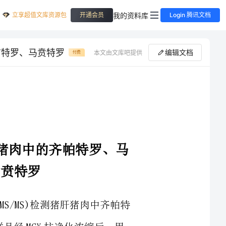
立享超值文库资源包
我的资料库
开通会员
Login 腾讯文档
布特罗、马贲特罗
编辑文档
本文由文库吧提供
付费
液相色谱串联四极杆质谱检测猪肝猪肉中的齐帕特罗、马
摘要:建立了以液相色谱串联四极杆质谱(HPLC-MS/MS)检测猪肝猪肉中齐帕特
罗、马布特罗、班布特罗、马贲特罗的分析方法。样品经MCX柱净化浓缩后，用
C18液相色谱柱分离，通过电喷雾(ESI)离子源电离，多反应监测(MRM)作定性和定
量分析。在0.25~50μg/L的范围内线性良好(r&gt;0.999)。在0.5、4.0、10