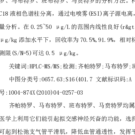
测限(S/N=5)可达0.5μg/kg。
关键词:HPLC-MS/MS;检测;齐帕特罗;马布特罗;班布特罗;马贲特罗
中图分类号:O657.63;S16(401.7文献标识码:A文章编
号:1004-874X(2010)04-0257-03