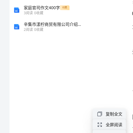
谱
家庭官司作文400字
付费
3
阅读
0
收藏
检
辛集市漾柠商贸有限公司介绍企业发展分析报告
2
阅读
0
收藏
测
猪
肝
猪
肉
中
复制全文
的
全屏阅读