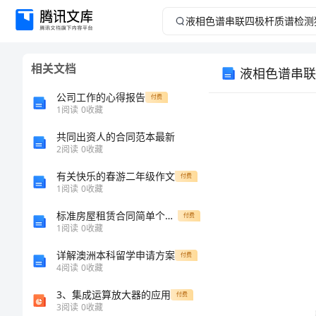
液
相
相关文档
液相色谱串联
色
公司工作的心得报告
付费
谱
1
阅读
0
收藏
共同出资人的合同范本最新
串
2
阅读
0
收藏
联
有关快乐的春游二年级作文
付费
1
阅读
0
收藏
四
标准房屋租赁合同简单个人版
付费
1
阅读
0
收藏
极
详解澳洲本科留学申请方案
付费
杆
4
阅读
0
收藏
3、集成运算放大器的应用
付费
质
3
阅读
0
收藏