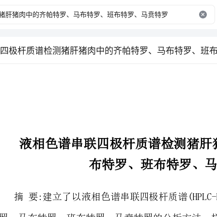
四极杆质谱检测猪肝猪肉中的齐帕特罗、马布特罗、班
布特罗、班布特罗、马贲特罗