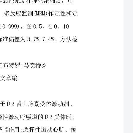
μg/kg添加水平下，回收率为70.5%,91.9%，相对标准偏差为3.7%,7.4%。方法检
齐帕特罗、马布特罗、班布特罗、马贲特罗均属于β2肾上腺素受体激动剂。
医学上利用它们能引起拟交感神经兴奋的功能，选择性激动呼吸道的β2受体时，
可起到松弛支气管平滑肌，降低血管通透性，发挥平喘作用;选择性激动心肌、传
导系统和窦房结的β2受体时，可起到加强心肌收缩性，加速传导，加快心率，提
高心肌的兴奋性。因此，这类药物被广泛应用于人类哮喘和心脏病的治疗。研究发
现，科学合理使用β2肾上腺素受体激动剂能增加肌肉/脂肪比，可明显提高饲养
动物瘦肉率[1]。但大量使用或长期超量使用，且不遵守安全停药期，则会在饲养
动物组织中蓄积，人食用了这种动物组织后会引起中毒甚至死亡[2]，因此很多国