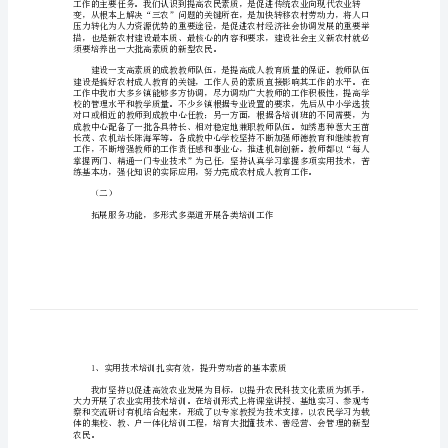
教
育
半
年
一、
总
成人教育
结
我
市
在
成
教
工
作