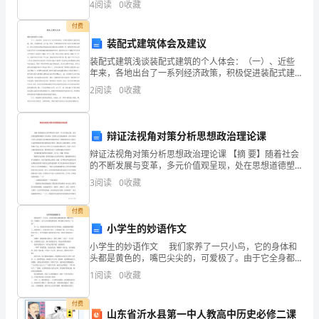
紧
4
阅读
0
收藏
（三）
位置填写您的姓名、准考证号等信息。 3、
紧
付费
装配式建筑体会及建议
围
装配式建筑浅谈装配式建筑的个人体会：（一）、近些
绕
年来，各地出台了一系列经济政策，积极促进装配式建
筑的发展。其中，有强制性的，如上海、深圳、沈阳等
2
阅读
0
收藏
农
城市出台的土地出让前置条件规定，现如今装配式建筑
在国家层
业
辩证法视角对策分析思想政治理论课
农
辩证法视角对策分析思想政治理论课 【摘 要】随着社会
的不断发展与变革，多元价值观呈现，处在思想道德塑
村
形期的大学生群体，受到多元价值观的影响，内外矛盾
3
阅读
0
收藏
的大学生，如何接受，接受哪种价值观念受到广大教
经
付费
济
小学生的妙语作文
发
小学生的妙语作文 我们家养了一只小鸟，它的身体和
头都是黄色的，嘴巴尖尖的，可爱极了。由于它全身都
展
是黄色的，所以我们大家叫它“小黄”。 有一天，我妈
1
阅读
0
收藏
妈从外面买回来许多的鸡蛋，没成想妈妈受骗了，鸡
的
付费
山东省沂水县第一中人教高中历史必修二课