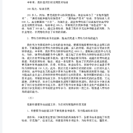
中
须要培养出一大批高素质的新型农民。
坚
持
以
党
的
“十
七”
（二）
大
精
神
为
指