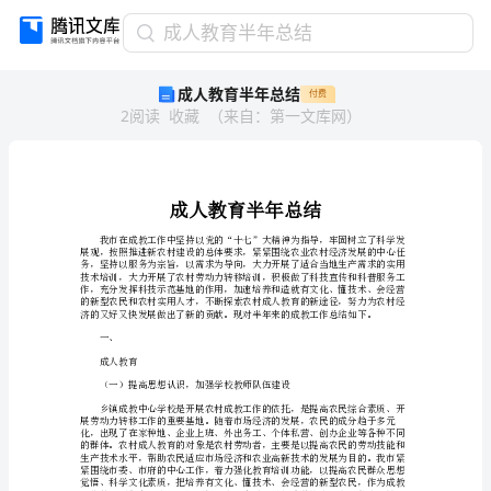
成
成人教育半年总结
人
成人教育半年总结
付费
教
2
阅读
收藏
（
来自
：
第一文库网
）
育
半
年
总
结
成
人