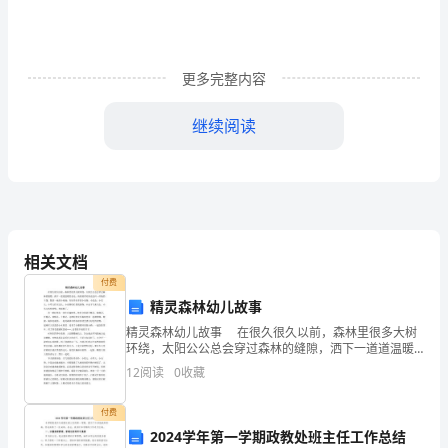
导，
牢
更多完整内容
固
树
继续阅读
立
了
科
学
相关文档
农民。
付费
发
精灵森林幼儿故事
半年来，我市组织农村实用技术培训
展
精灵森林幼儿故事 在很久很久以前，森林里很多大树
环绕，太阳公公总会穿过森林的缝隙，洒下一道道温暖
180场次，培训农民
观，
的金光；雨姑娘有时候也会抖一抖她的斗篷，散落一地
12
阅读
0
收藏
的小雨滴；有好多好多的小动物，小昆虫，小花儿，小
草儿
按
付费
照
2024学年第一学期政教处班主任工作总结