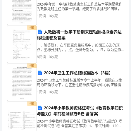
2024学年第一学期政教处班主任工作总结本学期是我作
推
为政教处班主任的第一学期，经历了许多挑战和困难，
但也取得了一些成绩。在此，我将对本学期的工作进行
农业增效、农民增收作出了应有的贡献。
1
阅读
0
收藏
进
总结。一、加强班级管理，营造良好的学习氛围作为班
主任
新
付费
人教版初一数学下册期末压轴题模拟素养达
农
标检测卷及答案
一、解答题1．在平面直角坐标系中，如图正方形的顶
村
点，坐标分别为，，点，坐标分别为，，且，以为边作
正方形.设正方形与正方形重叠部分面积为.（1）①当点
8
阅读
0
收藏
建
与点重合时，的值为______；②当点与点重合时，的
付费
设
2024年卫生工作总结标准版本（3篇）
的
2024年卫生工作总结标准版本今年上半年，我院在卫生
局的正确领导下，在区重性精神疾病指导中心的正确指
总
导下，在我院精神卫生小组的共同努力下，取得了一定
1
阅读
0
收藏
的成绩，截止目前我辖区重性精神疾病线索调查：____
体
付费
2024年小学教师资格证考试《教育教学知识
要
与能力》考前检测试卷B卷 含答案
求，
2024年小学教师资格证考试《教育教学知识与能力》考
场的适应能力。
前检测试卷B卷 含答案注意事项：1、考试时间：120分
钟，本卷满分为150分。 2、请首先按要求在试卷的指定