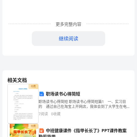
活
动，
更多完整内容
按
照
继续阅读
局
党
组
实
相关文档
2
付费
施
***
职场读书心得简短
3
方
职场读书心得简短 职场读书心得简短篇1 一、实习目
“”
的 通过自己在淘宝上开网店，我体会到了大学生在电
案
子商务网店创业方面的一些优势，同时也感觉到了网店
7
阅读
0
收藏
创业的艰辛。这次实习使我对电子商务有了一个大概的
感
的
付费
中班健康课件《指甲长长了》PPT课件教案
要
勤剪指甲