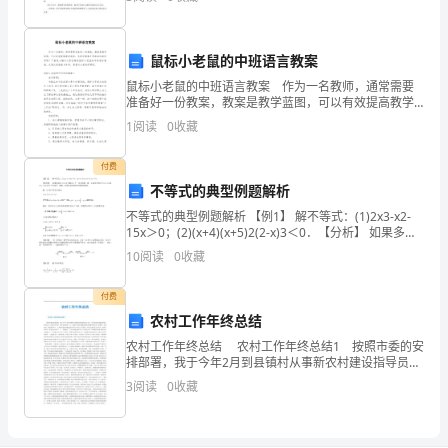
大学生活的自我评价如下1在思想上，本人有良好的道德
3
修
辅
鼠标小老鼠的中班语言教案
导
”
鼠标小老鼠的中班语言教案 作为一名教师，通常需要
材
准备好一份教案，教案是教学蓝图，可以有效提高教学
1
效率。怎样写教案才更能起到其作用呢？下面是小编为
1
阅读
0
收藏
料，
大家收集的鼠标小老鼠的中班语言教案，欢迎大家借鉴
与参考
撰
付费
不等式的典型例题解析
写
不等式的典型例题解析 【例1】 解不等式：(1)2x3-x2-
15x＞0；(2)(x+4)(x+5)2(2-x)3＜0．【分析】 如果多项
读
式f(x)可分解为n个一次式的积，则一元高次不等式f(x
10
阅读
0
收藏
书
付费
笔
农村工作年终总结
记
农村工作年终总结 农村工作年终总结1 按照市委的安
排部署，我于今年2月到县镇村从事新农村建设指导员工
三
作，并担任新农村建设驻镇工作队队长。驻村近半年
3
阅读
0
收藏
来，我认真按照省、市、县委关于新农村建设的总体部
万