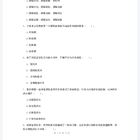
C.社会生产性
库
D.相对独立性
综
合
A.巩固性原则
试
B.直观性原则
C.循序渐进原则
卷
D.因材施教原则
B
卷
于（）。
A.个人本位论
附
1
13
第页共页
解