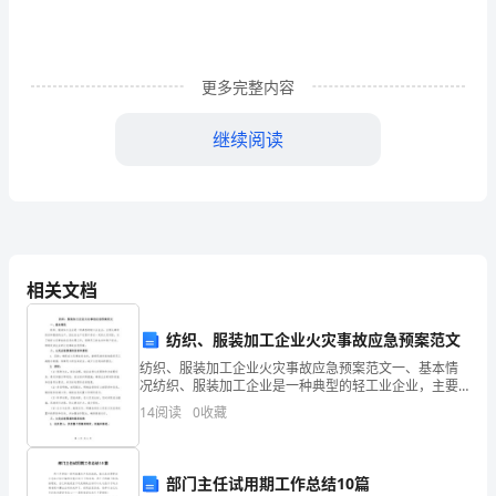
析
2024
年
更多完整内容
小
继续阅读
学
B.社会本位论
教
C.国家本位论
师
D.生活本位论
资
相关文档
4、课程的文本一般表现为（）。
格
A.课程计划，课程标准，教科书
纺织、服装加工企业火灾事故应急预案范文
考
纺织、服装加工企业火灾事故应急预案范文一、基本情
B.课程计划，课程目标，课程实施
况纺织、服装加工企业是一种典型的轻工业企业，主要
试
从事纺织品和服装的生产，因此在生产过程中存在一定
14
阅读
0
收藏
C.课程目标，课程实施，课程评价
的火灾风险。为了做好火灾事故的应急处理工作，保障
《教
员工的生
D.课程主题，课程任务，课程标准
育
部门主任试用期工作总结10篇