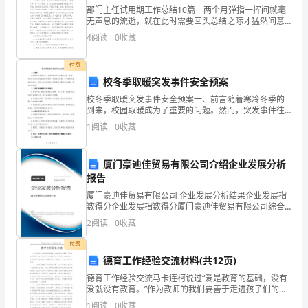
教
部门主任试用期工作总结10篇 两个月弹指一挥间就毫
无声息的流逝，就在此时需要回头总结之际才猛然间意
A.关键期
学
识到日子的匆匆。两个月的磨刀练阵，按理说，自己到
4
阅读
0
收藏
底是宝刀还是锈铁应该可以从这些日子的点滴表现中露
出应
知
B.机能期
付费
识
校冬季取暖突发事件安全预案
C.发展期
校冬季取暖突发事件安全预案一、前言随着寒冷冬季的
与
D.差异期
到来，校园取暖成为了重要的问题。然而，突发事件往
往会给校园取暖带来一定的安全隐患。为了确保校园师
1
阅读
0
收藏
能
生的安全，制定一份全面的校冬季取暖突发事件安全预
案，是非
力》
A．强化法
厦门豪迪佳贸易有限公司介绍企业发展分析
题
报告
B．暂时隔离法
厦门豪迪佳贸易有限公司 企业发展分析结果企业发展指
库
数得分企业发展指数得分厦门豪迪佳贸易有限公司综合
C．系统脱敏法
得分说明：企业发展指数根据企业规模、企业创新、企
2
阅读
0
收藏
综
业风险、企业活力四个维度对企业发展情况进行评价。
D．合理情绪疗法
该企
付费
合
德育工作经验交流材料(共12页)
试
评价属于（）。
德育工作经验交流马卡连柯说过“爱是教育的基础，没有
爱就没有教育。”作为教师的我们要善于走进孩子们的情
卷
感世界，要用爱心去滋润学生，如何让孩子在爱的呵护
A.过程性评价
1
阅读
0
收藏