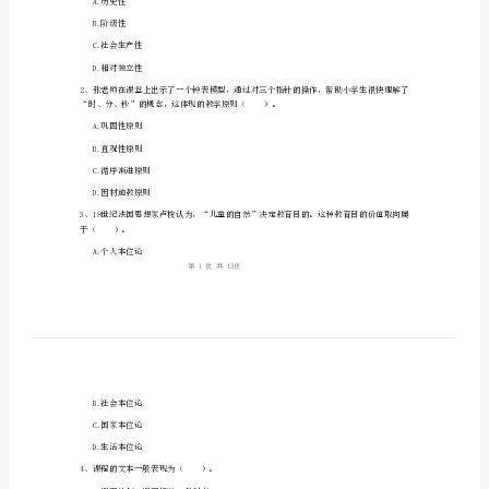
1、考试时间：120分钟，本卷满分为150分。
《教
育
教
姓名：_______
学
考号：_______
知
识
与
（）。
能
A.历史性
力》
B.阶级性
题