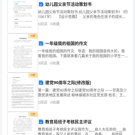
应。
我
幼儿园父亲节活动策划书
幼儿园父亲节活动策划书 幼儿园父亲节活动策划书1（约
是
1061字） 【设计思路】 父亲的角色在孩子的成长道
路上有着不可或缺的作用，在现代家庭中，爸爸在孩子
XX
6
阅读
0
收藏
心目中的形象是繁忙、威严，孩子与爸爸接触交流
物
付费
一年级我的祖国的作文
业
一年级我的祖国的作文 导语：我的祖国是伟大的，我
公
爱我的祖国。下面就来看几篇关于我的祖国的小学生一
年级作文，希望对大家有帮助！ 篇一：我的祖国 我
3
阅读
0
收藏
爱我的祖国，为什么呢?因为我爱我家，如果没有
司
付费
的
整个团队的综合能力。
建党90周年之际[修改版]
物
第一篇：建党90周年之际建党90周年之际 ——甘南及少
数民族地区发展简述 柳林镇城东社区党支部 姓名：王瑞
业
麟 摘 要 在引导各民族走上社会主义道路之后，党和国家
2
阅读
0
收藏
十分重视发展少数民族和民族地区的经济。实
经
付费
理
教育局班子考核民主评议
XX。
教育局班子考核民主评议我作为____县人大任命的____县
教育局长，牢记人民的重托，在____县委、____县政府的