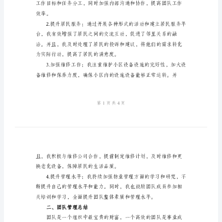
人
工
作
个人在上半年的工作
总
一、业务工作总结
结
范
以下几方面的工作：
文
2024
年
物