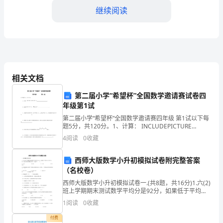
文
继续阅读
尊
敬
的
换老化设备，保障居
领
相关文档
导、
第二届小学“希望杯”全国数学邀请赛试卷四
年级第1试
各
第二届小学“希望杯”全国数学邀请赛四年级 第1试以下每
位
题5分，共120分。1、计算： INCLUDEPICTURE
"http://www.rdfz.com/zhuanti/jszl/xx
4
阅读
0
收藏
同
二、团队管理总结
事：
西师大版数学小升初模拟试卷附完整答案
（名校卷）
大
西师大版数学小升初模拟试卷一.(共8题，共16分)1.六(2)
班上学期期末测试数学平均分是92分，如果低于平均分2
家
分记作-2分，那么乐乐的分数是92分，应记作（ ）。
1
阅读
0
收藏
A.+2分
好！
付费