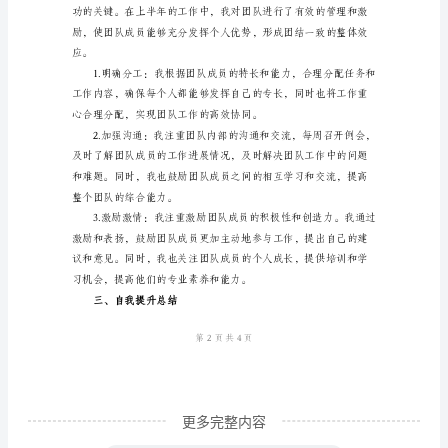
业
效率。
经
理
上
半
为实际行动，提高了
年
个
人
工
作
总
结
范
更多完整内容