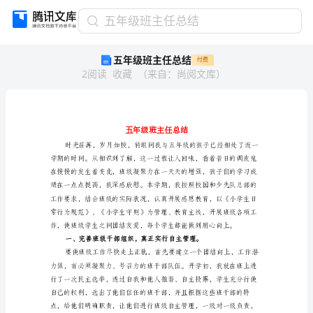
五
五年级班主任总结
年
五年级班主任总结
付费
级
2
阅读
收藏
（
来自
：
尚阅文库
）
班
主
任
总
结
五
年