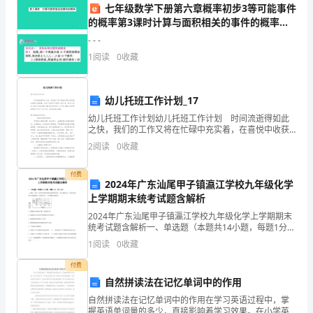
七年级数学下册第六章概率初步3等可能事件
识
的概率第3课时计算与面积相关的事件的概率作
业课件新版北师大版
到
- - -
1
阅读
0
收藏
了
五年级!
解，
幼儿托班工作计划_17
这
幼儿托班工作计划幼儿托班工作计划 时间流逝得如此
之快，我们的工作又将在忙碌中充实着，在喜悦中收获
一
着，来为今后的学习制定一份计划。那么计划怎么拟定
2
阅读
0
收藏
才能发挥它最大的作用呢？以下是小编为大家整理的幼
过
儿
付费
2024年广东汕尾甲子镇瀛江学校九年级化学
程
上学期期末统考试题含解析
让
2024年广东汕尾甲子镇瀛江学校九年级化学上学期期末
统考试题含解析一、单选题（本题共14小题，每题1分，
人
共14分）1、蜡烛（足量）在如图甲图密闭装置内燃烧至
1
阅读
0
收藏
熄灭，用仪器测出这一过程中瓶内氧气含量的变化
回
付费
自然拼读法在记忆单词中的作用
味，
自然拼读法在记忆单词中的作用在学习英语过程中，掌
握英语单词量的多少，直接影响着学习效果。在小学英