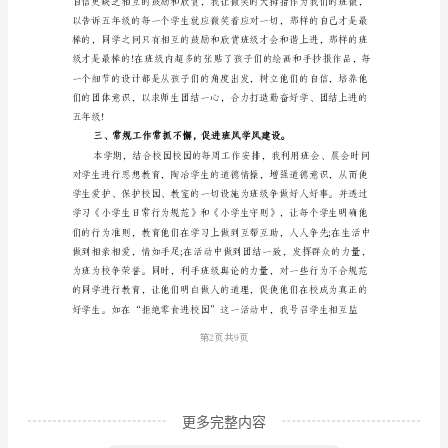
梭，
转
眼
间
我
与
五
年
级
的
孩
子
更多完整内容
已