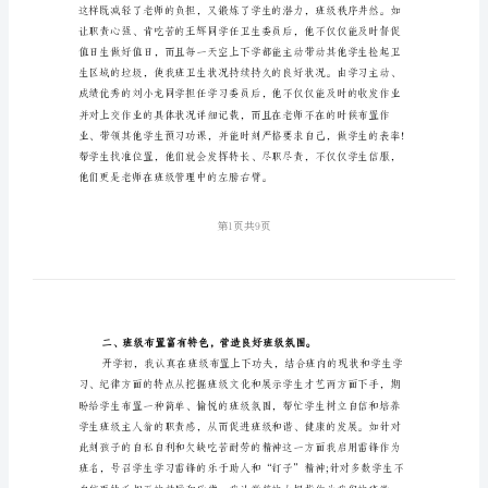
级
班
主
任
总
结
时
光
荏
苒，
岁
月
如