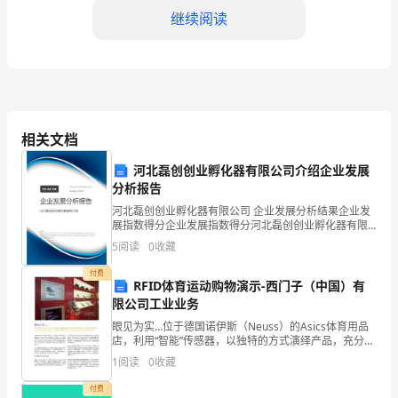
经
继续阅读
相
处
了
相关文档
近
一
河北磊创创业孵化器有限公司介绍企业发展
分析报告
学
河北磊创创业孵化器有限公司 企业发展分析结果企业发
展指数得分企业发展指数得分河北磊创创业孵化器有限
期
公司综合得分说明：企业发展指数根据企业规模、企业
5
阅读
0
收藏
创新、企业风险、企业活力四个维度对企业发展情况进
的
行评
付费
RFID体育运动购物演示-西门子（中国）有
时
限公司工业业务
间。
眼见为实…位于德国诺伊斯（Neuss）的Asics体育用品
店，利用“智能”传感器，以独特的方式演绎产品，充分展
示了其高科技品牌形象。通过非接触式RF识别系统，运
从
1
阅读
0
收藏
动鞋顾客只需把鞋拿在手上，与此鞋有关的产
相
付费