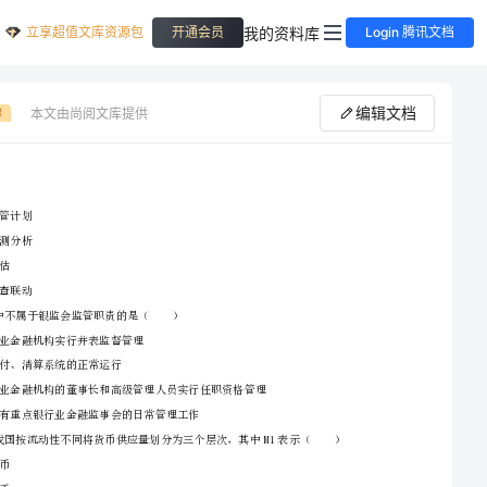
立享超值文库资源包
我的资料库
开通会员
Login 腾讯文档
编辑文档
本文由尚阅文库提供
费
A、制定监管计划
2024年中级银行从业资格证《银行管理》题库检测试卷D卷
B、日常监测分析
C、资产评估
D、现场检查联动
2、请首先按要求在试卷的指定位置填写您的姓名、准考证号等信息。