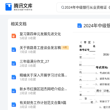
2024
年
相关文档
2024年中
中
复习第四单元发展先进文化
级
5
阅读
0
收藏
银
关于铁路青工座谈会发言稿
付费
7
阅读
0
收藏
行
三年级满分作文_27
2
阅读
0
收藏
从
精编关于深入开展学习讨论落实活动心得体会
1
阅读
0
收藏
业
新乡市红旗区冠杰网吧介绍企业发展分析报告
资
2
阅读
0
收藏
有关财务工作计划范文合集9篇
格
3
阅读
0
收藏