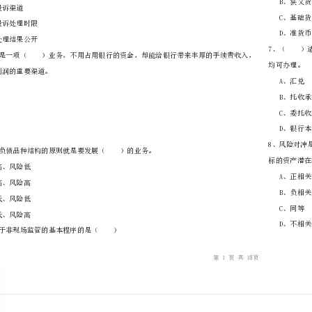
………
不
………………
…….
准
………………
答
…….
1、宋体以下不属于投诉处理基本要求的是（）
题
……………
A、建立投诉处理机制
B、畅通投诉渠道
C、明确投诉处理时限
D、投诉处理结果公开
是银行增加利润的重要渠道。
A、表内
B、理财
C、信贷
D、表外