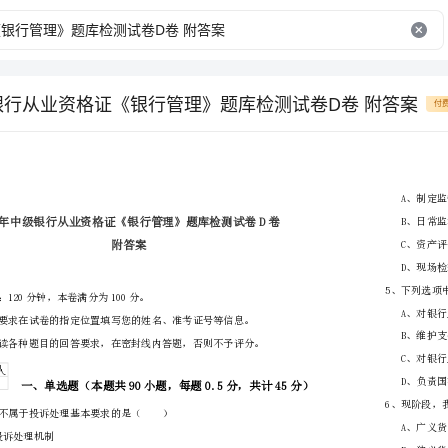
级银行从业资格证《银行管理》题库检测试卷D卷 附答案
付
省
（市区）
姓名
准考证号
………
密
……….………
附答案
…
封
………………
考试须知：
…
线
………………
1、考试时间：120分钟，本卷满分为100分。
…
内
……..………