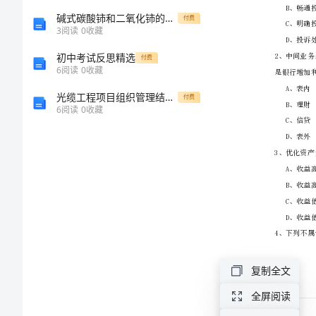
证
碱式碳酸铈和二氧化铈的制备及光学性能研究的开题报告
付费
3
阅读
0
收藏
《银
初中考试反思精选
付费
6
阅读
0
收藏
行
光缆工程项目组织管理结构图
付费
6
阅读
0
收藏
管
理》
题
库
检
复制全文
测
全屏阅读
试