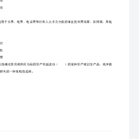
3、请仔细阅读各种题目的回答要求，在密封线内答题，否则不予评分。
一、单选题（本题共90小题，每题0.5分，共计45分）
A、广义货币
B、狭义货币
C、基础货币
D、准货币
2、中间业务是一项（）业务，不用占用银行的资金，却能给银行带来丰厚的手续费收入，
均可办理。
A、汇兑
B、托收承付
C、委托收款
D、银行本票