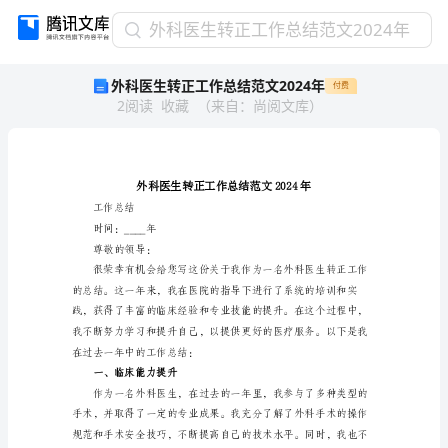
外
外科医生转正工作总结范文2024年
科
外科医生转正工作总结范文2024年
付费
医
2
阅读
收藏
（
来自
：
尚阅文库
）
生
转
正
工
作
总
工作总结
结
时间：____年