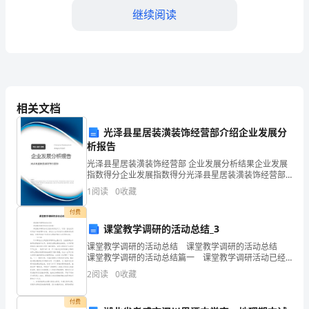
____
继续阅读
年
尊
敬
的
相关文档
领
光泽县星居装潢装饰经营部介绍企业发展分
析报告
导：
光泽县星居装潢装饰经营部 企业发展分析结果企业发展
很
指数得分企业发展指数得分光泽县星居装潢装饰经营部
综合得分说明：企业发展指数根据企业规模、企业创
1
阅读
0
收藏
荣
新、企业风险、企业活力四个维度对企业发展情况进行
四、学习与自我提升
评价。
付费
幸
课堂教学调研的活动总结_3
有
课堂教学调研的活动总结 课堂教学调研的活动总结
课堂教学调研的活动总结篇一 课堂教学调研活动已经
机
结束好些天了，可是一直也没有时间坐下来梳理和总
2
阅读
0
收藏
结，回忆这12天的活动过程感受还是颇深，也觉得活
会
付费