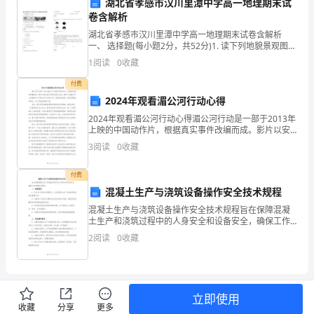
湖北省孝感市汉川里潭中学高一地理期末试
给
卷含解析
自己在医学领域的学术水平。
您
湖北省孝感市汉川里潭中学高一地理期末试卷含解析
一、 选择题(每小题2分，共52分)1. 读下列地貌景观图，
五、问题与改进
写
回答19-20题。19．上图所列景观由内力作用形成的是
1
阅读
0
收藏
A．① B．② C．③
这
付费
2024年观看湄公河行动心得
份
2024年观看湄公河行动心得湄公河行动是一部于2013年
上映的中国动作片，根据真实事件改编而成。影片以安
关
全保卫员林正英为主线，揭示了在湄公河上贩毒势力与
3
阅读
0
收藏
中国公民之间的斗争。观看这部电影，我深受震撼和感
于
付费
我
混凝土生产与浇筑设备操作安全技术规程
作
混凝土生产与浇筑设备操作安全技术规程旨在保障混凝
土生产和浇筑过程中的人身安全和设备安全，确保工作
为
环境安全稳定。一、管理要求1. 设立专门的安全管理部
2
阅读
0
收藏
门，负责混凝土生产与浇筑设备的安全管理工作。2. 对
一
名
立即使用
外
收藏
分享
更多