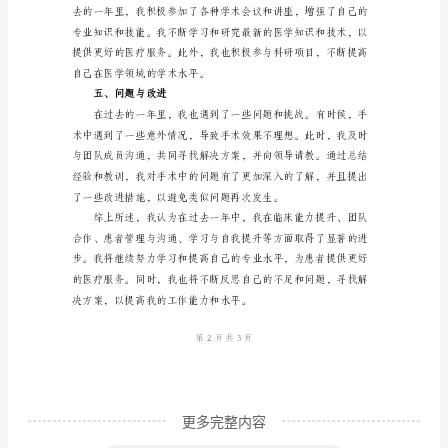
作
术，为患者提供更好的治疗效果。
总
二、团队合作
结
范
文
2024
年
工
三、患者管理与沟通
作
总
结
时
间：
更多完整内容