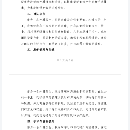
尊敬的领导：
范
文
2024
年
外
在过去一年中的工作总结：
科
一、临床能力提升
医
生
转
正
工