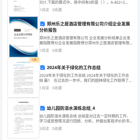
升
分)1.下面的算式中，商中间有0的是（ ）。A.402÷2
B.402÷8 C.452÷42.一块长方形菜地，
1
阅读
0
收藏
城
郑州乐之居酒店管理有限公司介绍企业发展
镇
分析报告
园
郑州乐之居酒店管理有限公司 企业发展分析结果企业发
展指数得分企业发展指数得分郑州乐之居酒店管理有限
林
公司综合得分说明：企业发展指数根据企业规模、企业
1
阅读
0
收藏
创新、企业风险、企业活力四个维度对企业发展情况进
建
行评
付费
2024年关于绿化的工作总结
设
2024年关于绿化的工作总结 2024年关于绿化的工作总
水
结 篇1 在过去的一年中，我们的园林绿化工作取得了显
著的成果。我们的团队共同努力，为公园的美化和管理
1
阅读
0
收藏
平
做出了巨大贡献。 首先，我们在绿化草坪和
和
幼儿园防溺水演练总结_4
人
幼儿园防溺水演练总结 总结是对过去一定时期的工作、
学习或思想情况进行回顾、分析，并做出客观评价的书
员
面材料，他能够提升我们的书面表达能力，不如静下心
3
阅读
0
收藏
来好好写写总结吧。总结怎么写才不会千篇一律呢？以
素