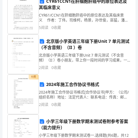
XXX
CYR61CCN1在肝细胞肝癌中的原位表达及
其临床意义
培
实际操作提升技能；
CYR61/CCN1在肝细胞肝癌中的原位表达及其临床意
义 作者：丁伟，司维柯，杨景，孙世俊，巫猛，潘
训
静，赵宸 【摘要】 目的： 观察Cyr61在肝细胞肝癌中表
5
阅读
0
收藏
达的意义. 方法： 采用免疫组化法和R
机
北京版小学英语三年级下册Unit 7 单元测试
构
四、培训时间和地点
（不含音频）（II ）卷
鉴
北京版小学英语三年级下册Unit 7 单元测试（不含音
频）（II ）卷小朋友，带上你一段时间的学习成果，一
于，
起来做个自我检测吧，相信你一定是最棒的！一、
2
阅读
0
收藏
Listen and number. (共1题；
月；
为
付费
2024年施工合作协议书格式
了
2024年施工合作协议书格式[合作协议书]甲方：（公司/
场所、实地考察等。
进
组织名称）地址：法定代表人：联系电话：传真：邮
编：乙方：（公司/组织名称）地址：法定代表人：联系
2
阅读
0
收藏
五、培训费用与支付方式
电话：传真：邮编：鉴于甲方具备从事施工等相关业务
一
步
小学三年级下册数学期末测试卷附参考答案
（能力提升）
提
支付方式如下：
小学三年级下册数学期末测试卷一.选择题(共6题，共12