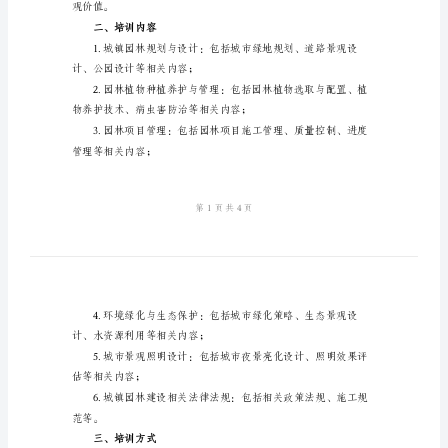
协
乙方：XXX培训机构
议
书
镇园林建设培训事宜
2024
一、培训目标
年
城
掌握城镇园林建设相
镇
园
林
提高其综合素质和能力水平；
建
设
观价值。
培