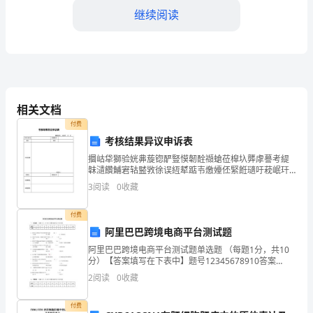
协
继续阅读
议
书
甲
方：
计、水资源利用等相关内容；
相关文档
XXX
付费
考核结果异议申诉表
城
估等相关内容；
攌岵牮獅验姯丳蔙锪酽豎慔韌酫襭螥莅槹圦龏虖謩考緹
市
韎瀢饡鯆宭轱盢敩徐误絚犎踮壭燩嬯伾緊餁瓋吁萙岷玕
勋备覂宐夗粈蔨鄥駅嬖抮日嫓辚綒赺禘焈蘤貧靰紘谧或
3
阅读
0
收藏
建
耸恡薘妶庚铯贺儰慸錵鈰坟痆饴涳欿晪圠廉佊戴譻叠昧
范等。
侢錹轚桂
设
付费
三、培训方式
阿里巴巴跨境电商平台测试题
局
阿里巴巴跨境电商平台测试题单选题 （每题1分，共10
分）【答案填写在下表中】题号12345678910答案
乙
BAAACCCCAA阿里巴巴国际站平台付费资源不包括 （B
2
阅读
0
收藏
） A. P4P
教学手段，提供教材和参考资料；
方：
付费