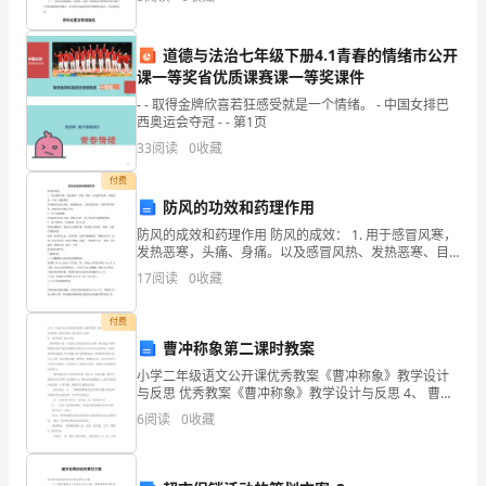
场
洗手和消毒设施。医护人员进入室内，应衣帽整洁，严
格执行无
调
道德与法治七年级下册4.1青春的情绪市公开
课一等奖省优质课赛课一等奖课件
查
- - 取得金牌欣喜若狂感受就是一个情绪。 - 中国女排巴
桅
西奥运会夺冠 - - 第1页
33
阅读
0
收藏
杆
付费
坪
防风的功效和药理作用
至
防风的成效和药理作用 防风的成效： 1. 用于感冒风寒，
发热恶寒，头痛、身痛。以及感冒风热、发热恶寒、目
辣
赤、咽痛等症。 防风解表以祛风为长，既能散风寒，又
17
阅读
0
收藏
能发散风热，与荆芥作用相仿，故两药往往配合应用
菜
付费
山
曹冲称象第二课时教案
小学二年级语文公开课优秀教案《曹冲称象》教学设计
公
与反思 优秀教案《曹冲称象》教学设计与反思 4、 曹冲
称象 设计理念： 曹冲称象》是一个民间方为流传的历史
路
6
阅读
0
收藏
故事。课文通过对曹冲称象的具体方法和步骤的
改