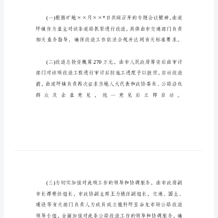
结
_
关
于
加
强
磷
矿
区
和