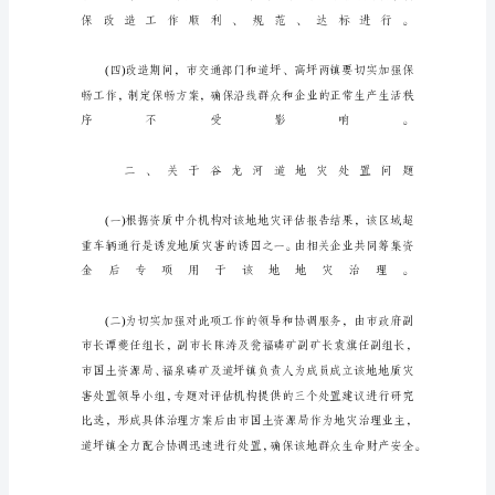
谐
建
设
专
题
会
议
记
录