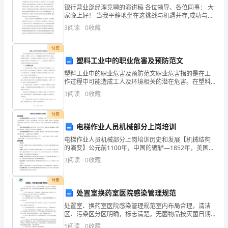
会
银行营业部经理竞聘的演讲稿 各位领导、各位同事： 大
家晚上好！ 当我平静地坐在这挑战与机遇并存,成功与失
议
败同在的讲台上时内心不仅充满了舍我其谁的信心同时
3
阅读
0
收藏
也做好了勇于拼搏敢挑重
记
付费
录
塑料工业中的职业危害及预防范文
塑料工业中的职业危害及预防范文职业危害指的是在工
作过程中可能造成工人及环境相关的潜在危害。在塑料
××
工业中，工人常常接触到各种化学物质、高温、噪音等
3
阅读
0
收藏
危害因素，可能导致职业病和意外伤害。因此，预防职
年
业危害成
付费
××
电梯作业人员机械部分上岗培训
电梯作业人员机械部分上岗培训历史和发展【机械结构
月
的演变】公元前1100年，中国的辘轳—1852年，美国人
OTIS发明有安全装置的电梯——1903年，曳引电梯出
××*
3
阅读
0
收藏
现，奠定长行程、高效率、高安全、全控制现代
日，
付费
处置室换药室医院感染管理规范
在
处置室、换药室医院感染管理规范室内布局合理，清洁
现
区、污染区分区明确，标志清楚。无菌物品按灭菌日期
依次放入专柜，过期无菌物品应重新灭菌。设有流动水
5
阅读
0
收藏