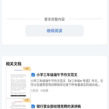
关
于
加
更多完整内容
强
继续阅读
磷
矿
区
和
相关文档
谐
付费
小学三年级端午节作文范文
建
小学三年级端午节作文范文 【#三年级# 导语】作文，它
设
可以在嬉笑怒骂间帮助你记录下所有最真实的成长经
历，无论是非对错，成为你在这个世界走过一遭的证
1
阅读
0
收藏
专
明。尽管回过头来看那年的自己，会不忍直视，可终是
题
付费
银行营业部经理竞聘的演讲稿