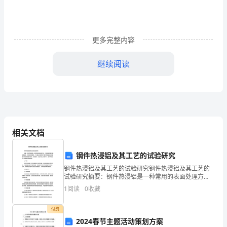
试
题
更多完整内容
含
继续阅读
解
―No,you.Youcandoittomorrow.
．．．
Amustn’tBcan’tCneedn’t
析
Ⅱ.完形填空
10110
11、完形填空（小题，每小题分，共分）
2022-
ABCD
2023
相关文档
学
钢件热浸铝及其工艺的试验研究
年
钢件热浸铝及其工艺的试验研究钢件热浸铝及其工艺的
试验研究摘要：钢件热浸铝是一种常用的表面处理方
九
法，它能够提高钢件的耐腐蚀性、抗热性和附着性。本
1
阅读
0
收藏
文通过实验研究了钢件热浸铝的工艺参数对热浸层质量
的影响，结
上
onhowtochoosetherightbookforyourchild.
付费
英
2024春节主题活动策划方案