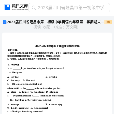
2023
2023届四川省隆昌市第一初级中学英语九年级第一学期期末监测模拟试题含解析
届
2023届四川省隆昌市第一初级中学英语九年级第一学期期末监测模拟试题含解析
付费
四
3
阅读
收藏
（
来自
：
万文网
）
川
省
隆
昌
市
请考生注意：
第
案写在答题纸相应的答题区内。写在试题卷、草稿纸上均无效。
一
2．答题前，认真阅读答题纸上的《注意事项》，按规定答题。