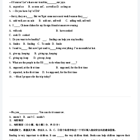
Ⅰ.单项选择
初
1、
级
—Hardlyever.
．．
AHowlongBHowoften
中
．．
CHowmanyDHowmuch
学
2、
—DidLisanoticeyouenterthehouse?
—Idon’tthinkso.She________tothemusicwithhereyesshut.
英
．．．．
AlistensBlistenedCwaslisteningDislistening
语
—No,Idon’tthinkso.They’retooyoungtodothat.
九
．．
AencourageBareencou
．．
CshouldbeencouragedDwereencouraged
年
4、
---Wouldyouliketobemyclosefriend?
---Ofcourse!Let’sshareourtroublesourjoys.
级
．．．．
AasgoodasBassoonasCaswellasDaslongas
第
5、
—DoyouhaveJay’sCDs?