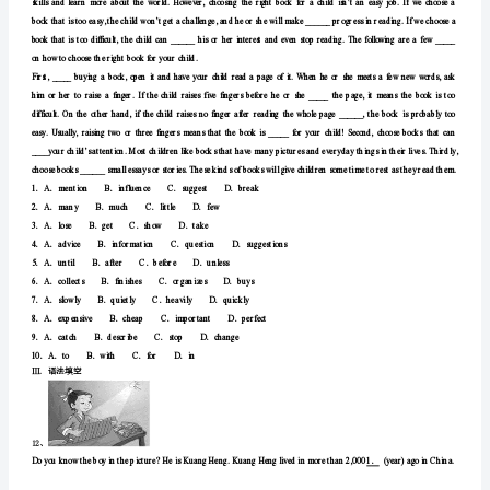
一
．．．
6、
学
．．
AwillcookBhavecooked
期
．．
CcookDcooked
7、
期
．．．．
ASmilesBSmilingCTosmileDSmile
8、
末
．．
Agiveup;keepingBgivingup;keeping
监
．．
Cgivingup;keepDgiveup;keep
9、
Whatarethe
测
．．
．．
Cexpected;inthef
模
10、
—MustIprepareforthetriptoday?
拟