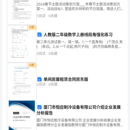
2024春节主题活动策划方案____年春节主题活动策划方
语
案一、活动目标1. 营造欢乐祥和的节日氛围，增进人们
的幸福感和团结感。2. 提供多样化的文化活动，满足人
5
阅读
0
收藏
期
们对于文化和娱乐的需求。3. 弘扬中华传
末
付费
人教版二年级数学上册线段角强化练习
模
第三单元测试卷一、填一填。1.一个直角有( )个顶点,有
拟
( )条边。2.从一个点起,用尺子向( )的方向画两条直直
．．．．．
1AmentionBinfluenceCsuggestDbreak
的线,就能画成一个角。3.一个长方形和一个正方形都有
3
阅读
0
收藏
( )个角,它们都是(
试
．．．．．
2AmanyBmuchClittleDfew
付费
卷
．．．．．
3AloseBgetCshowDtake
．．．．．
请
单间房屋租赁合同房东版
2
阅读
0
收藏
．．．．．
5AuntilBafterCbeforeDunless
考
．．．．．
6AcollectsBfinishesCorganizesDbuys
生
．．．．．
7AslowlyBquietlyCheavilyDquickly
厦门市恒应制冷设备有限公司介绍企业发展
注
分析报告
．．．．．
8AexpensiveBcheapCimportantDp
意：
厦门市恒应制冷设备有限公司 企业发展分析结果企业发
．．．．．
9AcatchBdescribeCstopDchange
展指数得分企业发展指数得分厦门市恒应制冷设备有限
公司综合得分说明：企业发展指数根据企业规模、企业