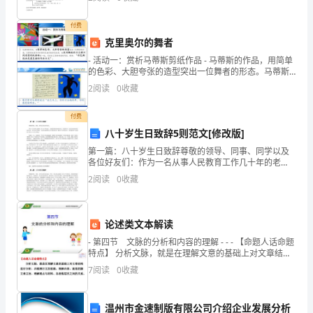
的
素一般>4易得电子不稳定稀有气体元素8个(氦为2个)不
工
付费
克里奥尔的舞者
作，
- 活动一：赏析马蒂斯剪纸作品 - 马蒂斯的作品，用简单
向
的色彩、大胆夸张的造型突出一位舞者的形态。马蒂斯
在其71岁时因为生病不能拿笔画画，就改用撕贴的方式
2
阅读
0
收藏
顾
将不同类型的纸拼凑在一起
客
付费
八十岁生日致辞5则范文[修改版]
介
第一篇：八十岁生日致辞尊敬的领导、同事、同学以及
各位好友们：作为一名从事人民教育工作几十年的老
绍
人，受到党和组织如此的关心，受到同学、好友们如此
2
阅读
0
收藏
的厚爱，此时此刻，我心情非常激动。我由衷地感谢同
各
志们对我的
种
论述类文本解读
体
- 第四节 文脉的分析和内容的理解 - - - 【命题人话命题
特点】 分析文脉，就是在理解文意的基础上对文章结构
育
进行
7
阅读
0
收藏
用
温州市金速制版有限公司介绍企业发展分析