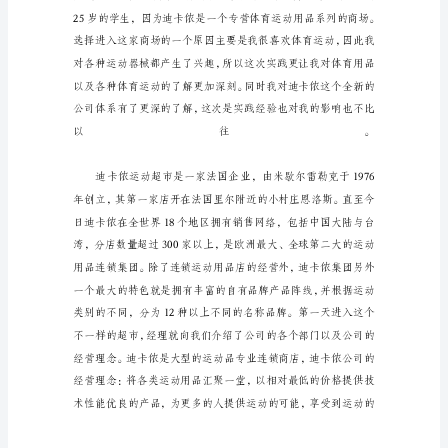
售
寒
假
社
会
实
践
报
告
商
场
体