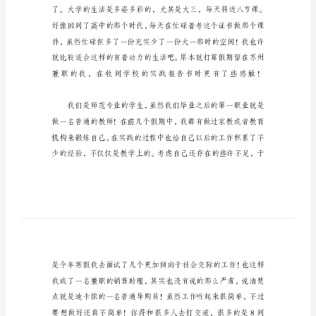
践
报
告
商
场
体
育
用
品
销