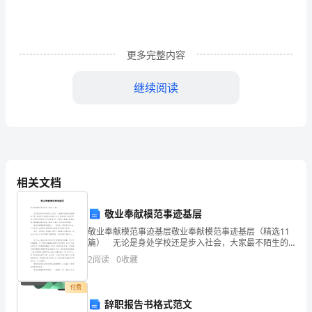
育
用
更多完整内容
品
销
继续阅读
售
实
践
内
相关文档
容：
敬业奉献模范事迹基层
商
敬业奉献模范事迹基层敬业奉献模范事迹基层（精选11
篇） 无论是身处学校还是步入社会，大家最不陌生的
场
就是事迹了吧，事迹可以起到宣传典型人物、引导良好
2
阅读
0
收藏
风气的作用。那么你真正懂得怎么写好事迹吗？下面是
体
付费
育
辞职报告书格式范文