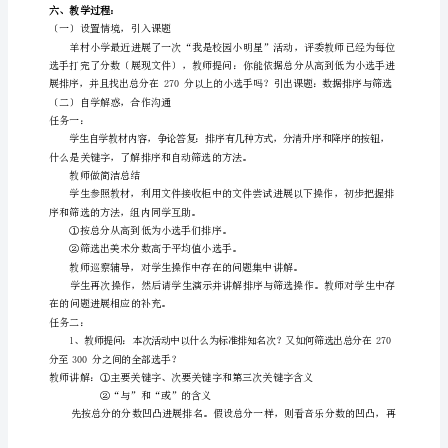
息
技
术
龙
教
教学
标
三、
目
：
版
1.学问与技能：
《数
据
排
序
和
筛
2.过程与方法：