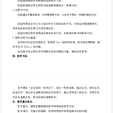
选》
（教
一
、
教
学
内
容
分
析
：
案）
四
年
级
下
据排序及筛选的操作。
册
二
、
教
学
设
计
的
指
导
思
想
信