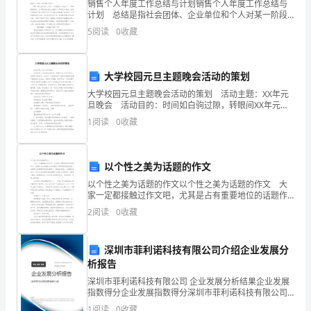
本
销售个人年度工作总结与计划销售个人年度工作总结与
计划 总结是指社会团体、企业单位和个人对某一阶段
节
的学习、工作或其完成情况加以回顾和分析，得出教训
5
阅读
0
收藏
四
、
教
学
方
法
：
和一些规律性认识的一种书面材料，它可以促使我们思
课
考，
设
大学校园元旦主题晚会活动的策划
大学校园元旦主题晚会活动的策划 活动主题：XX年元
计
旦晚会 活动目的：时间如白驹过隙，转眼间XX年元旦
将至，为庆祝元旦佳节，也为进一步推进我系文艺活动
的
1
阅读
0
收藏
的蓬勃发展，丰富校园文化生活，活跃学习氛围，给
指
以个性之美为话题的作文
导
以个性之美为话题的作文以个性之美为话题的作文 大
思
家一定都接触过作文吧，尤其是占有重要地位的话题作
文，话题作文比命题作文和命意作文带有更多的创造
2
阅读
0
收藏
性，关键是对话题要有深刻的洞察力、敏锐的反映力、
想
流畅的
是
深圳市菲利诺科技有限公司介绍企业发展分
析报告
建
深圳市菲利诺科技有限公司 企业发展分析结果企业发展
构
指数得分企业发展指数得分深圳市菲利诺科技有限公司
综合得分说明：企业发展指数根据企业规模、企业创
1
阅读
0
收藏