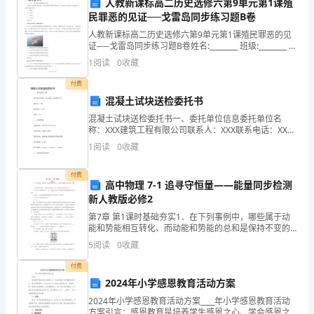
人教新课标高二历史选修六第9单元第1课殖
次
民罪恶的见证──戈雷岛同步练习题B卷
税
人教新课标高二历史选修六第9单元第1课殖民罪恶的见
证──戈雷岛同步练习题B卷姓名:________ 班级:________ 成
务
绩:________一、 选择
1
阅读
0
收藏
局
付费
混凝土试块送检委托书
所
情投入工作。
混凝土试块送检委托书一、委托单位信息委托单位名
长
称：XXX建筑工程有限公司联系人：XXX联系电话：XXX
地址：XXX二、送检信息送检时间：XXXX年XX月XX日送
1
阅读
0
收藏
竞
检内容：混凝土试块检验要求：根据相关标准
聘
付费
高中物理 7-1 追寻守恒量——能量同步检测
新人教版必修2
中
第7章 第1课时基础夯实1．在下列事例中，哪些属于动
有
专业化、精准化。
能和势能相互转化、而动能和势能的总和是保持不变的
( )A．游乐园中的海盗船，如果没有摩擦和空气阻力，
5
阅读
0
收藏
机
船在摇摆过程中的运动B．在不计空气阻力的
付费
会
2024年小学感恩教育活动方案
向
2024年小学感恩教育活动方案____年小学感恩教育活动
方案引言：感恩教育是培养学生感恩之心、学会感恩之