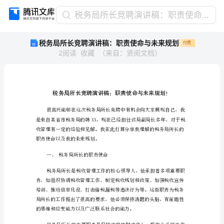
税
税务局所长竞聘演讲稿：职责使命与未来规划
务
税务局所长竞聘演讲稿：职责使命与未来规划
付费
局
2
阅读
收藏
（
来自
：
贤阅文档
）
所
长
竞
聘
演
讲
稿：