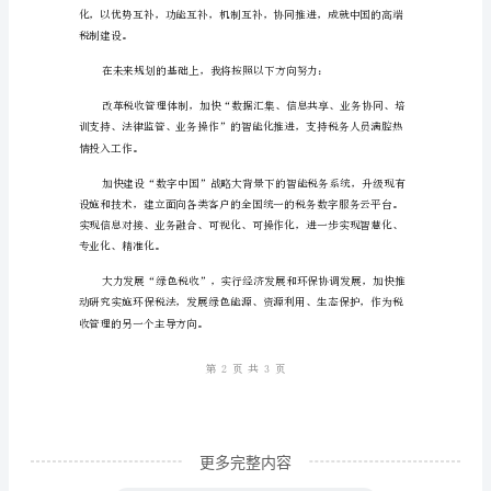
务
局
所
长
二、未来规划
竞
聘
演
讲
稿：
职
责
使
更多完整内容