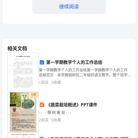
命
继续阅读
与
未
来
规
相关文档
划！
第一学期教学个人的工作总结
很
第一学期教学个人的工作总结第一学期教学个人的工作
高
总结范文 本学期我担任二年级的语文教学。整个班学
风浓，学生成绩较好，有不少学生聪明，且基础不错，
1
阅读
0
收藏
班级学风优良，有正气。但也有几个学生成绩偏差，学
兴
习
付费
能
《蔬菜栽培概述》PPT课件
够
- - - - 樱 桃 番 茄 - - -
在
2
阅读
0
收藏
税制建设。
这