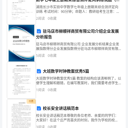
庆
解析）
A．B．
湖南长沙市实验中学数学七年级上册期末综合测评定向
市
训练 考试时间：90分钟；命题人：教研组考生注意：
1、本卷分第I卷（选择题）和第Ⅱ卷（非选择题）两部
C．D．
2
阅读
0
收藏
彭
分，满分100分，考试时间90分钟2、答卷前，考生务
水
驻马店市柳顺祥商贸有限公司介绍企业发展
分析报告
一
驻马店市柳顺祥商贸有限公司 企业发展分析结果企业发
展指数得分企业发展指数得分驻马店市柳顺祥商贸有限
中
公司综合得分说明：企业发展指数根据企业规模、企业
5
阅读
0
收藏
创新、企业风险、企业活力四个维度对企业发展情况进
数
行评
9、根据图中给出的信息，可得正确的方程是
学
大班数学时钟教案优秀5篇
大班数学时钟教案优秀5篇 教案的结构应该清晰明了，以
七
便学生理解和跟随，在编写教案时，我们需要考虑学生
的不同学习需求，小编今天就为您带来了大班数学时钟
1
阅读
0
收藏
年
教案优秀5篇，相信一定会对你有所帮助。
级
付费
校长安全讲话稿范本
上
校长安全讲话稿范本尊敬的各位老师、亲爱的同学们：
大家好！在这个庄严而喜庆的时刻，我作为学校的校
册
长，非常荣幸能够站在这里，与大家一起分享关于学校
3
阅读
0
收藏