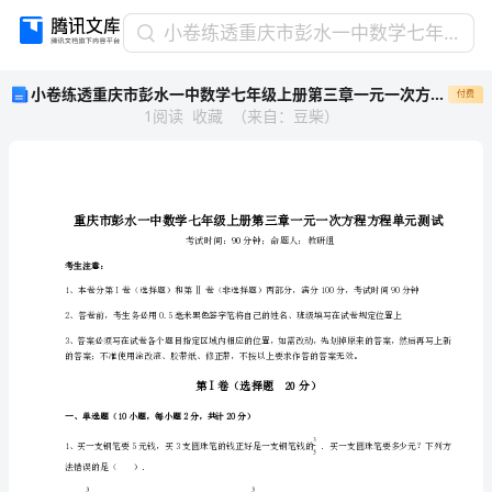
小
小卷练透重庆市彭水一中数学七年级上册第三章一元一次方程方程单元测试试题（含解析）
卷
小卷练透重庆市彭水一中数学七年级上册第三章一元一次方程方程单元测试试题（含解析）
付费
练
1
阅读
收藏
（
来自
：
豆柴
）
透
重
庆
市
彭
水
一
考生注意：