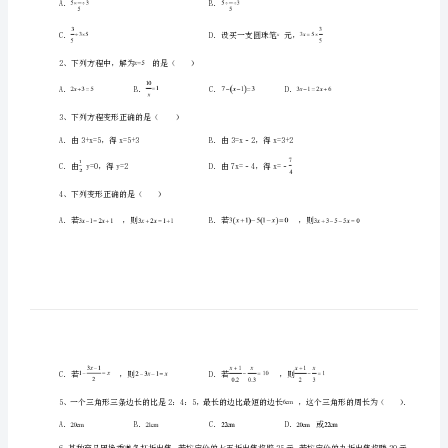
中
数
学
七
年
一、单选题（10小题，每小题2分，共计20分）
级
上
法错误的是（）．
册
A．B．
第