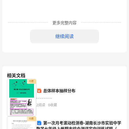
单
元
更多完整内容
测
继续阅读
试
试
题
相关文档
（含
付费
总体样本抽样分布
解
则这种商品的定价为（）
- - - - - - - -
2
阅读
0
收藏
析）
重
付费
第一次月考滚动检测卷-湖南长沙市实验中学
数学七年级上册期末综合测评定向训练试题（含