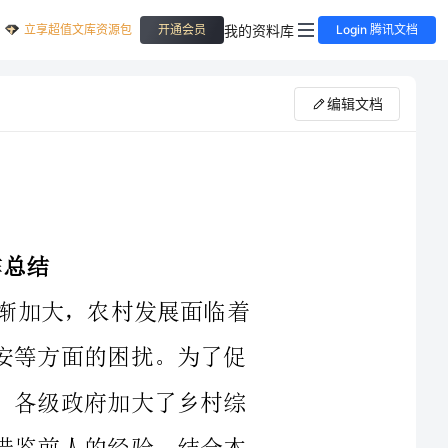
立享超值文库资源包
我的资料库
开通会员
Login 腾讯文档
编辑文档
随着社会经济的迅速发展，城乡差距逐渐加大，农村发展面临着
诸多问题，如扶贫攻坚、环境保护、社会治安等方面的困扰。为了促
进乡村的可持续发展，保障农民的合法权益，各级政府加大了乡村综
治维稳工作的力度。在过去的一年中，我县借鉴前人的经验，结合本
了一定的成