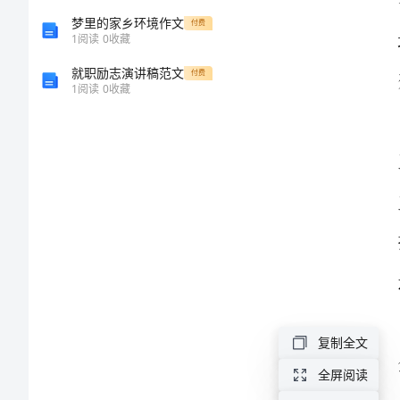
乡
梦里的家乡环境作文
付费
1
阅读
0
收藏
村
就职励志演讲稿范文
付费
综
1
阅读
0
收藏
治
维
稳
工
作
总
结
境。
随
复制全文
着
全屏阅读