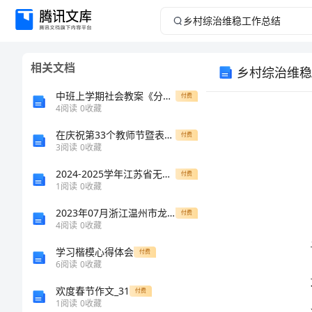
乡
村
相关文档
乡村综治维稳
综
中班上学期社会教案《分享真快乐》
付费
治
4
阅读
0
收藏
在庆祝第33个教师节暨表彰大会上的讲话
维
付费
3
阅读
0
收藏
稳
2024-2025学年江苏省无锡市敔山湾实验学校八年级物理上学期期中质量检测模拟试题（含答案）
付费
1
阅读
0
收藏
工
2023年07月浙江温州市龙湾区交通运输局招考聘用编外工作人员笔试历年笔试参考题库附答案解析
付费
4
阅读
0
收藏
作
学习楷模心得体会
付费
总
6
阅读
0
收藏
欢度春节作文_31
付费
结
1
阅读
0
收藏