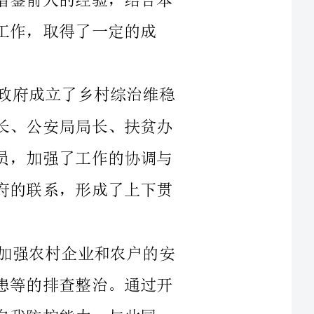
一、强化组织领导，形成工作合力。县政府成立了乡村综治维稳
工作领导小组，并由县委书记担任组长，县长、公安局局长、扶贫办
主任等担任副组长，各相关部门负责人为成员，加强了工作的协调与
推进。同时，我们还加强了与乡镇、村级政府的联系，形成了上下贯
二、积极开展安全生产工作。我们注重加强农村企业和农户的安
全生产管理，加强了对危险化学品、火灾隐患等的排查整治。通过开
力。与此同
安全生产环
三、加强乡村治安管理。在乡村综治工作中，治安问题一直是一
个棘手的难题。我们加强了对治安情况的摸排和监测，及时发现和解