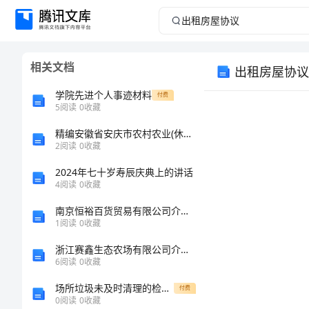
出
租
相关文档
出租房屋协议
房
学院先进个人事迹材料
付费
屋
5
阅读
0
收藏
精编安徽省安庆市农村农业(休闲农业经营与管理)技能及理论知识试题真题精品（夺冠系列）
协
2
阅读
0
收藏
议
2024年七十岁寿辰庆典上的讲话
4
阅读
0
收藏
出
南京恒裕百货贸易有限公司介绍企业发展分析报告
租
1
阅读
0
收藏
房
浙江赛鑫生态农场有限公司介绍企业发展分析报告
6
阅读
0
收藏
屋
场所垃圾未及时清理的检讨书
付费
协
0
阅读
0
收藏