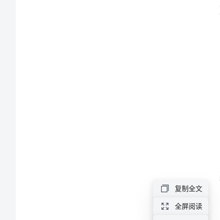
议
甲
方：
（出
租
方）
乙
方：
（承
租
方）
复制全文
鉴
全屏阅读
于