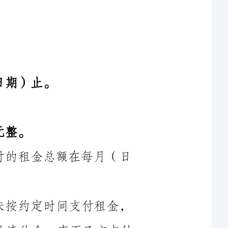
2、租金支付方式：乙方按每月应支付的租金总额在每月（日
3、逾期租金：如乙方在租赁期限内未按约定时间支付租金，
甲方有权要求乙方支付每日租金总额5%的违约金，直至乙方支付
1、甲方通过乙方支付押金作为对未按照协议履行义务的违约