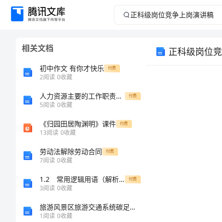
正
科
相关文档
正科级岗位竞
级
初中作文 有你才快乐
付费
岗
2
阅读
0
收藏
人力资源主要的工作职责范文
位
付费
5
阅读
0
收藏
竞
《归园田居陶渊明》课件
付费
13
阅读
0
收藏
争
劳动法解除劳动合同
付费
7
阅读
0
收藏
上
1.2 常用逻辑用语（解析卷）
付费
岗
3
阅读
0
收藏
旅游风景区旅游交通系统碳足迹评估及影响因素分析——以南岳衡山为例
演
1
阅读
0
收藏