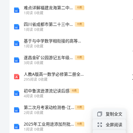
讲
难点详解福建龙海第二中学化学九年级上册期中难点解析
付费
1
阅读
0
收藏
稿
四川省成都市第二十三中学2025年八年级数学上学期期中质量检测模拟试题含解析
付费
1
阅读
0
收藏
正
基于与中学数学相衔接的高等数学教学改革的研究
科
1
阅读
0
收藏
级
遂昌金矿公园游记五年级作文
付费
3
阅读
0
收藏
岗
人教A版高一数学必修第二册全册复习测试题卷含答案解析(1)
位
295
阅读
0
收藏
竞
初中鲁滨逊漂流记读后感
付费
4
阅读
0
收藏
争
上
第二次月考滚动检测卷-江西南昌市第五中学实验学校物理八年级下册期末考试专项练习试卷（含答案详解版）
付费
2
阅读
0
收藏
复制全文
岗
2025年工业用途添加剂批量采购合同模板
全屏阅读
付费
演
1
阅读
0
收藏