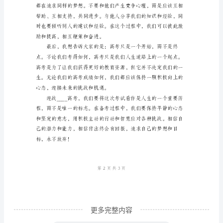
评
地朝着自己的目标前进。
委
老
师、
亲
爱
和健康。
的
同
学
们：
大
家
更多完整内容