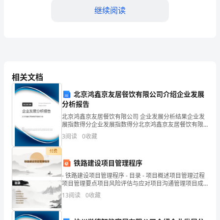
好！
继续阅读
很
荣
幸
能
相关文档
在
北京鸿鑫京友居餐饮有限公司介绍企业发展
这
分析报告
北京鸿鑫京友居餐饮有限公司 企业发展分析结果企业发
个
并永远坚持追求梦想的人。
展指数得分企业发展指数得分北京鸿鑫京友居餐饮有限
公司综合得分说明：企业发展指数根据企业规模、企业
重
3
阅读
0
收藏
创新、企业风险、企业活力四个维度对企业发展情况进
行评
付费
要
铁路建设项目管理程序
的
- 铁路建设项目管理程序 - 目录 - 项目概述项目管理过程
项目管理要点项目风险评估与应对项目沟通管理项目成
场
功要素 -
13
阅读
0
收藏
合，