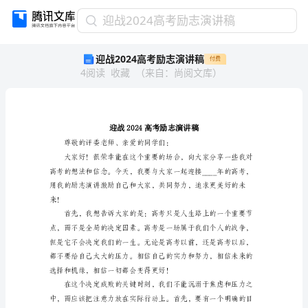
迎
迎战2024高考励志演讲稿
战
迎战2024高考励志演讲稿
付费
2024
4
阅读
收藏
（
来自
：
尚阅文库
）
高
考
励
志
演
讲
稿