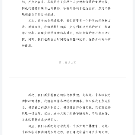
迎
战
2024
来！
高
考
励
志
演
讲
稿
尊
敬
的