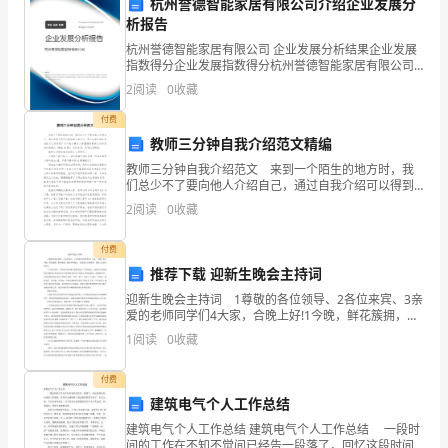
杭州誉德智能家居有限公司介绍企业发展分
向
析报告
励和提高，相互鞭策和奋进。
大
杭州誉德智能家居有限公司 企业发展分析结果企业发展
指数得分企业发展指数得分杭州誉德智能家居有限公司
家
综合得分说明：企业发展指数根据企业规模、企业创
2
阅读
0
收藏
新、企业风险、企业活力四个维度对企业发展情况进行
分
评价。
付费
教师三分钟自我介绍范文精编
享
教师三分钟自我介绍范文 来到一个陌生的地方时，我
一
们总少不了要向他人介绍自己，通过自我介绍可以得到
他人的认可。那么自我介绍应该包括什么内容呢？以下
2
阅读
0
收藏
些
是小编为大家整理的教师三分钟自我介绍范文（精选18
心态，迎接未来的挑战和机遇。
篇）
我
付费
推荐下载 迎新生晚会主持词
对
迎新生晚会主持词 1尊敬的各位领导、2各位来宾、3亲
爱的老师同学们4大家，合晚上好!1今晚，鲜花簇拥，群
高
星璀璨，我们举杯相庆，欢迎来自五洲四海、祖国八方
1
阅读
0
收藏
的莘莘学子。 2人是幸运的，不仅仅因为如愿
考
付费
的
建筑电气个人工作总结
想
标，永不放弃！
建筑电气个人工作总结 建筑电气个人工作总结 一段时
间的工作在不知不觉间已经告一段落了，回忆这段时间