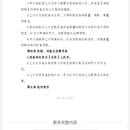
范
如下合同：
本
第一条合同目的
合
同
备。
编
号：
第二条设备介绍
【编
号】
设备名称：
甲
方
（销
售
更多完整内容
方）：