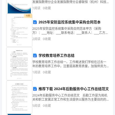
电
发展指数得分企业发展指数得分云睿联恒（杭州）科技
第五条违约责任
有限公司综合得分说明：企业发展指数根据企业规模、
1
阅读
0
收藏
话：
企业创新、企业风险、企业活力四个维度对企业发展情
况进
付费
鉴
2025年安防监控系统集中采购合同范本
于
2025年安防监控系统集中采购合同范本甲方（采购
方）：____地址：____联系电话：____联系人：____乙方
甲
（供应商）：____地址：____联系电话：____联系人：____
2
阅读
0
收藏
根据《中华人民共和
方
拥
学校教育培养工作总结
学校教育培养工作总结一、工作概述我们学校在过去一
有
年的教育培养工作中，注重提高教育质量，加强师资力
量建设，积极推进教育改革，全面提升学生的综合素
1
阅读
0
收藏
合
质。下面就这方面的工作进行总结和回顾。二、教育质
量提升1.
法
推荐下载 2024年后勤服务中心工作总结范文
的
2024年后勤服务中心工作总结范文 后勤工作是为局机
关和职工家属正常工作和生活提供以服务为主要目的的
经
工作。 因此，增强服务意识，改善服务态度，提高服
5
阅读
0
收藏
务质量是我们工作中的重点。 今年来，在局党委的
销