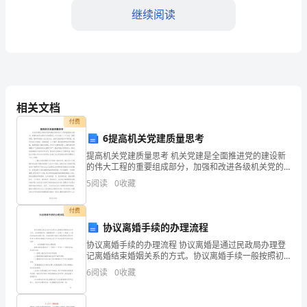
继续阅读
公
司
名
型号：
称：
数量：
相关文档
地
规格：
付费
址：
6提高机关党建质量思考
单价：
提高机关党建质量思考 机关党建是全面推进党的建设新
联
的伟大工程的重要组成部分，加强和改进各级机关党的
总价：
建设，对于实践“三个代表”重要思想，培养和造就一支立
5
阅读
0
收藏
系
党为公、执政为民的机关干部队伍，促进形成行为
人：
付费
第三条交货与验收
协议离婚手续的办理流程
电
协议离婚手续的办理流程 协议离婚是通过民政局办理登
记离婚结束婚姻关系的方式。协议离婚手续一般按照初
话：
审——受理——审查——登记(发证)的流程办理。协议离
6
阅读
0
收藏
婚手续的办理流程具体是怎样的呢?法律快车编辑为您详
乙