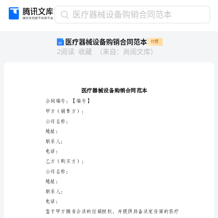
医
医疗器械设备购销合同范本
疗
医疗器械设备购销合同范本
付费
器
2
阅读
收藏
（
来自
：
尚阅文库
）
械
设
备
购
销
合
合同编号：【编号】
同
甲方（销售方）：