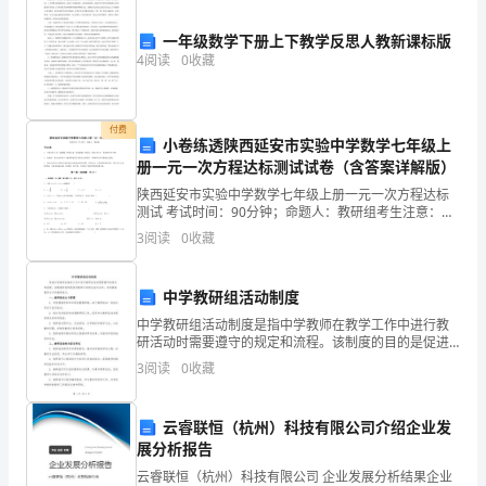
方
（购
一年级数学下册上下教学反思人教新课标版
等情况。
4
阅读
0
收藏
买
方）：
付费
小卷练透陕西延安市实验中学数学七年级上
公
册一元一次方程达标测试试卷（含答案详解版）
司
陕西延安市实验中学数学七年级上册一元一次方程达标
问题或进行设备更换。
测试 考试时间：90分钟；命题人：教研组考生注意：
名
1、本卷分第I卷（选择题）和第Ⅱ卷（非选择题）两部
3
阅读
0
收藏
分，满分100分，考试时间90分钟2、答卷前，考生务
第四条价格、付款及发票开具
称：
中学教研组活动制度
地
中学教研组活动制度是指中学教师在教学工作中进行教
址：
研活动时需要遵守的规定和流程。该制度的目的是促进
教师之间的交流与合作，共同提高教学水平和教研能
3
阅读
0
收藏
联
力。一、教研组成立与管理1. 学校根据学科和年级设置
款。
教研组
系
云睿联恒（杭州）科技有限公司介绍企业发
展分析报告
人：
票。
云睿联恒（杭州）科技有限公司 企业发展分析结果企业