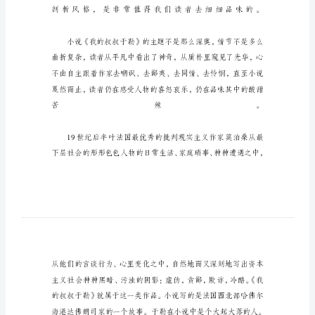
勒
对
比
手
法
随
笔
我
的
叔