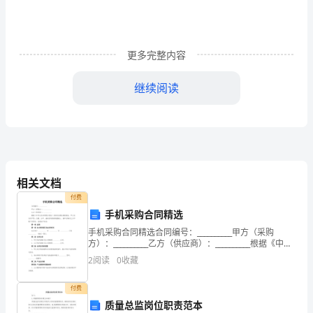
于
勒
是
更多完整内容
读
继续阅读
者
非
常
熟
相关文档
悉
付费
手机采购合同精选
的
手机采购合同精选合同编号：__________甲方（采购
方）：__________乙方（供应商）：__________根据《中华
一
人民共和国合同法》及相关法律法规的规定，甲乙双方
2
阅读
0
收藏
在平等、自愿、公平、诚实
个
付费
短
质量总监岗位职责范本