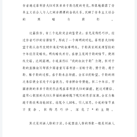
叔
于
勒
对
比
手
法
随
笔
我
的
叔
叔