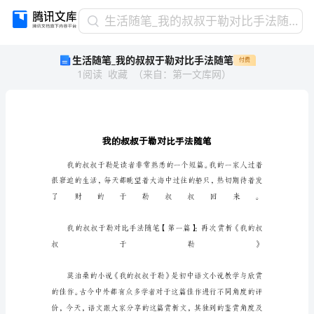
生
生活随笔_我的叔叔于勒对比手法随笔
活
生活随笔_我的叔叔于勒对比手法随笔
付费
随
1
阅读
收藏
（
来自
：
第一文库网
）
笔
_
我
的
叔
叔
于