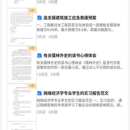
3
阅读
0
收藏
季
度
付费
一
高支模建筑施工应急救援预案
次，
一、工程概况本工程茯茶文化体验馆一层模板支撑架体
高度为9.09米，最大跨度为8.4米，梁最大截面为
公
500×1200，施工总荷载为6KN/㎡，最大集中线荷载为
5
阅读
0
收藏
司
7.5KN/m，根据住房和城乡建立部下发的?
各
付费
部
有关儒林外史的读书心得体会
门
有关儒林外史的读书心得体会《儒林外史》是清代作家
主
吴敬梓创作的一部长篇小说，通过对儿子孔明的成长经
要
历和家庭教育的描写，以及对当时社会风气的批判，展
13
阅读
0
收藏
现了清代士人的生存状态和儒学道德的困境。通过阅读
负
这本书，
责
付费
人
网络经济学专业学生的实习报告范文
签
网络经济学专业学生的实习报告范文 一、实习目的： 通
过网络营销的专用周学习了解企业的网络营销情况，把
字，
所学的专业理论知识与实践紧密结合起来，培养实际工
2
阅读
0
收藏
办
作能力与分析能力，以达到学以致用
公
室