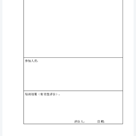
次，
公
司
各
部
门
主
要
负
责
人
签