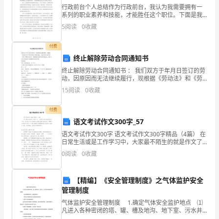
习
行政前台个人总结作为行政前台，我认为我需要拥有一
系列的职业素养和技能，才能胜任这个职位。下面是我
时
个人对行政前台工作的总结和思考。首先，作为行政前
5
阅读
0
收藏
台，我需要有良好的沟通能力。沟通是我每天工作中的
间：
一项重要
付费
主
终止解除劳动合同通知书
终止解除劳动合同通知书 ： 我们双方于年月日签订的劳
持
动，因原因而无法继续履行，现根据《劳动法》和《劳
动合同法》的规定规定，决定从年月日起与你（单位）
人：
15
阅读
0
收藏
解除劳动合同，并根据规定发给你经济补偿金元。请你
于年
安
参加人员：
付费
全
语文考试作文300字_57
生
语文考试作文300字 语文考试作文300字精品（4篇） 在
产
日常生活或是工作学习中，大家最不陌生的就是作文了
吧，作文是人们以书面形式表情达意的言语活动。那要
会
0
阅读
0
收藏
怎么写好作文呢？以下是小编帮大家
议
记
【精编】《安全管理制度》之气体监护安全
录
管理制度
（一
气体监护安全管理制度 1.确定气体安全监护地点 ⑴
培训结果（有效性评价）：
凡进入各种密闭的塔、罐、槽及地沟、地下室、污水井
个
等有危险性的工作场所。 ⑵未切断物