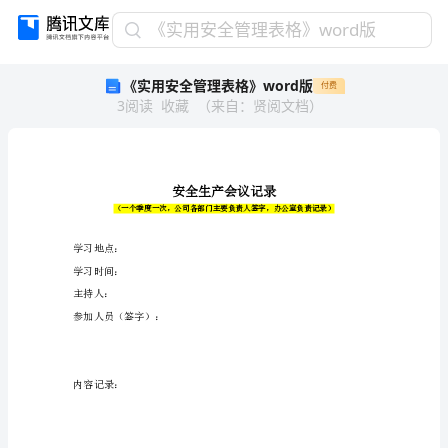
《实
《实用安全管理表格》word版
用
《实用安全管理表格》word版
付费
安
3
阅读
收藏
（
来自
：
贤阅文档
）
全
管
理
表
格》
word
版