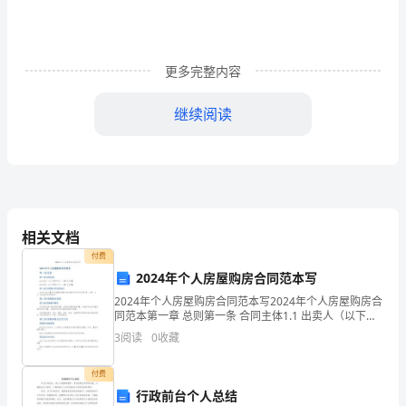
字，
办
公
更多完整内容
室
继续阅读
负
培
责
记
培训日期：
录）
相关文档
培训内容：
学
付费
2024年个人房屋购房合同范本写
习
2024年个人房屋购房合同范本写2024年个人房屋购房合
地
同范本第一章 总则第一条 合同主体1.1 出卖人（以下简
称甲方）：【甲方全称】1.2 买受人（以下简称乙方）：
3
阅读
0
收藏
【乙方全称】第二条 合同签订时间及
点：
付费
学
行政前台个人总结