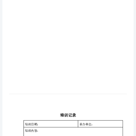
学习地点：
安
学习时间：
全
生
主持人：
产
参加人员（签字）：
会
议
记
内容记录：
录
（一
个
季
度
一