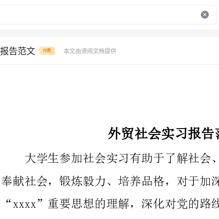
报告范文
本文由贤阅文档提供
付费
外贸社会实习报告范文
大学生参加社会实习有助于了解社会、认识国情，增长才干、
奉献社会，锻炼毅力、培养品格，对于加深对邓小平理论和
“xxxx”重要思想的理解，深化对党的路线方针政策的认识，坚决
在中国共产党领导下，走中国特色社会主义道路，实现中华民族伟
大复兴的共同理想和信念，增强历史使命感和社会责任感，具有不
可替代的重要作用，对于培养中国特色社会主义事业的合格建设者