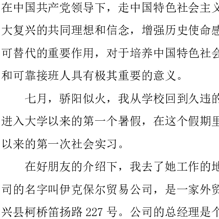
和可靠接班人具有极其重要的意义。
七月，骄阳似火，我从学校回到久违的家乡——绍兴。度过我
进入大学以来的第一个暑假，在这个假期里，我进行了我进入大学
以来的第一次社会实习。
在好朋友的介绍下，我去了她工作的地方进行了实习，这家公
司的名字叫伊克保尔贸易公司，是一家外贸公司。公司位于浙江绍
兴县柯桥笛扬路227号。公司的总经理是个老外，他很和蔼可亲，
但他不太会中文，第一次朋友带我去见他，他就用流利的英语跟我
交谈，我只是愣愣地看着他。他问我些问题，我也只能尽力用我那
不地道的英语答复他。这下可考验了我在学校学的成果了。最后他
同意我在公司里实习了，这还多亏了我的朋友。我的朋友是他的秘
书，他让我的朋友去安排我的工作。因为我在公司里不会待多久，