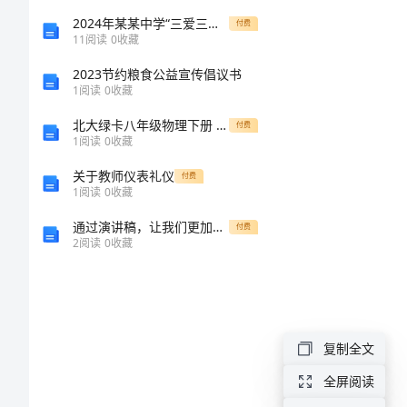
外
2024年某某中学“三爱三节”主题教育活动实施方案
付费
11
阅读
0
收藏
贸
2023节约粮食公益宣传倡议书
社
1
阅读
0
收藏
会
北大绿卡八年级物理下册 第12章 简单机械 第2节 滑轮导学案 （新版）新人教版-（新版）新人教版初中八年级下册物理学案
付费
1
阅读
0
收藏
实
关于教师仪表礼仪
付费
习
1
阅读
0
收藏
报
通过演讲稿，让我们更加意识到感恩的重要性
付费
告
2
阅读
0
收藏
范
文
复制全文
大
全屏阅读