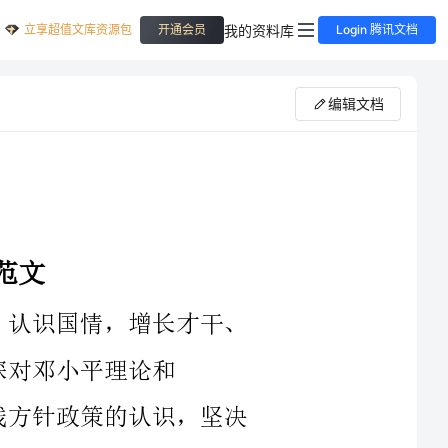
立享超值文库资源包
我的资料库
开通会员
Login 腾讯文档
编辑文档