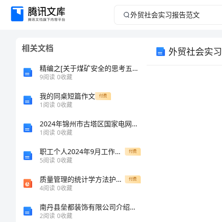
外
贸
相关文档
外贸社会实习
社
精编之[关于煤矿安全的思考五篇汇编]煤矿安全文章汇编
会
9
阅读
0
收藏
我的同桌短篇作文
实
付费
1
阅读
0
收藏
习
2024年锦州市古塔区国家电网招聘之文学哲学类考试题库精品（完整版）
1
阅读
0
收藏
报
职工个人2024年9月工作总结范本
付费
5
阅读
0
收藏
告
质量管理的统计学方法护理课件
付费
范
4
阅读
0
收藏
南丹县垒都装饰有限公司介绍企业发展分析报告
文
2
阅读
0
收藏