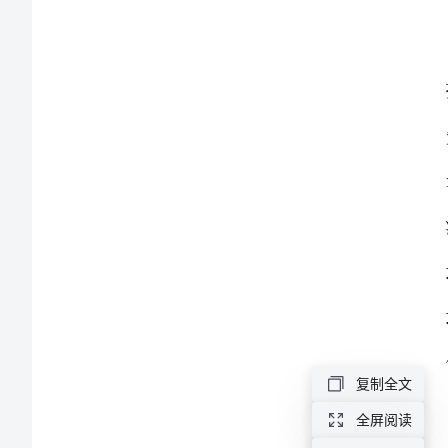
2024
年
工
程
培
训
总
结
范
文
2024
复制全文
年
全屏阅读
工