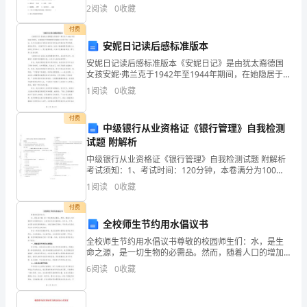
生
题，每题3分，共30分）1、下图表示细胞膜的亚显微结
2
阅读
0
收藏
构，其中a和b为物质的两种运输方式，下列叙
在
付费
安妮日记读后感标准版本
夜
安妮日记读后感标准版本《安妮日记》是由犹太裔德国
里
女孩安妮·弗兰克于1942年至1944年期间，在她隐居于
阿姆斯特丹的藏身之处写下的一本日记。这本日记描述
1
阅读
0
收藏
了安妮在密闭空间的生活和她对世界的观察、感受和思
的
付费
事。
中级银行从业资格证《银行管理》自我检测
试题 附解析
那
中级银行从业资格证《银行管理》自我检测试题 附解析
个
考试须知：1、考试时间：120分钟，本卷满分为100
分。 2、请首先按要求在试卷的指定位置填写您的姓名、
1
阅读
0
收藏
准考证号等信息。 3、请仔细阅读各种题目的回答
夜
付费
晚
全校师生节约用水倡议书
全校师生节约用水倡议书尊敬的校园师生们：水，是生
朦
命之源，是一切生物的必需品。然而，随着人口的增加
和水资源的减少，水的供应已经日益紧张。近年来，干
胧
6
阅读
0
收藏
旱、水灾等自然灾害频频发生，为我们敲响了警钟。节
约用水已
而