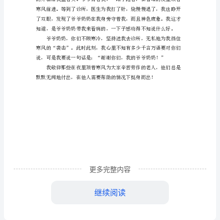
作
温暖。
文
550
字
让
我
感
动
的
更多完整内容
一
继续阅读
件