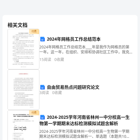
事
小
学
相关文档
付费
作
2024年网格员工作总结范本
文
2024年网格员工作总结范本____年是我作为网格员的第
一年。这一年，在组织、安排和协调社区工作中，我充
550
分发挥了我的职责和作用，并取得了一定的成绩。下面
15
阅读
0
收藏
是我对____年网格员工作的总结：一、工作内容1
字
这
自由贸易热点问题研究论文
3
阅读
0
收藏
是
一
付费
2024-2025学年河南省林州一中分校高一生
件
物第一学期期末达标检测模拟试题含解析
发
2024-2025学年河南省林州一中分校高一生物第一学期
期末达标检测模拟试题含解析一、单选题（本题共10小