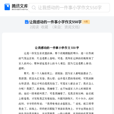
让
让我感动的一件事小学作文550字
我
让我感动的一件事小学作文550字
付费
感
2
阅读
收藏
（
来自
：
贤阅文档
）
动
的
一
件
事
小
学