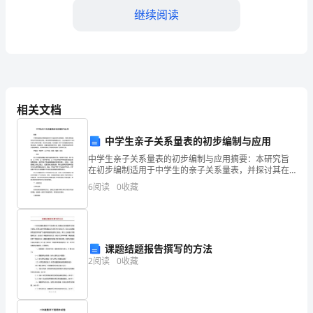
结
继续阅读
2023
年
对
于
相关文档
面
中学生亲子关系量表的初步编制与应用
粉
中学生亲子关系量表的初步编制与应用摘要：本研究旨
三、总结与展望
在初步编制适用于中学生的亲子关系量表，并探讨其在
公
应用中的可行性和实用性。研究采用问卷调查的方式，
6
阅读
0
收藏
以山东省某中学800名学生为研究对象，经过两次测量，
司
初步
来
课题结题报告撰写的方法
说
2
阅读
0
收藏
是
具