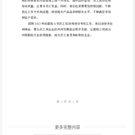
司
公司的发展打下了坚实的基础。
员
二、绩效考核
工
培
训
及
绩
占比。
效
考
核
工
作
更多完整内容
总