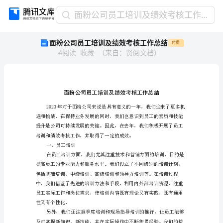
面
面粉公司员工培训及绩效考核工作总结
粉
面粉公司员工培训及绩效考核工作总结
付费
公
4
阅读
收藏
（
来自
：
贤阅文档
）
司
员
工
培
训
及
绩