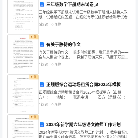
和客户需求。
三年级数学下册期末试卷_3
有
三年级数学下册期末试卷三年级数学下册期末试卷人教
意
版 试卷是纸张答题，在纸张有考试组织者检测考试者
学习情况而设定在规定时间内完成的试题。 也可以是资
5
阅读
0
收藏
义
格考试中用以检验考生有关知识能力而进行人才筛选的
工
的
付费
有关于静待的作文
一
有关于静待的作文 很多时候都想，我们是幸运的——
自从来到这个世上。 穿越了唐诗宋词，飞度了万里江
年，
山，来与此与世间万物相约。看过了，美好的旧物，听
1
阅读
0
收藏
过了，熟悉的声音，终是累了，学会了静
我
付费
们
正规版综合运动场租赁合同2025年模板
迎
正规版综合运动场租赁合同2025年模板甲方（出租
方）：____地址：____联系电话：____乙方（承租方）：
来
____地址：____联系电话：____鉴于甲方拥有合法的综合
1
阅读
0
收藏
运动场设施，乙方因业务需要拟
了
付费
更
2024年新学期六年级语文教师工作计划
2024年新学期六年级语文教师工作计划一、教学目标1.
多
提升学生语文综合素养，使其掌握基本的语文知识和技