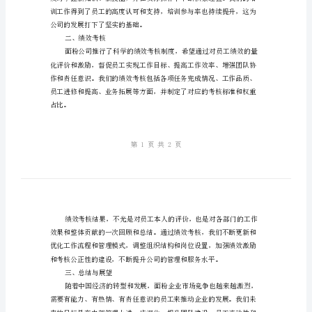
效
考
一、员工培训
核
工
作
总
结
性又有个性化。
面
粉
公