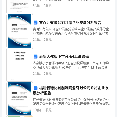
能。2. 培养学生良好的语文学习习惯，激发他们对语文
机
3
阅读
0
收藏
学习的兴趣和热情。3. 培养学生正确的语言表
遇
宴百汇有限公司介绍企业发展分析报告
和
宴百汇有限公司 企业发展分析结果企业发展指数得分企
挑
业发展指数得分宴百汇有限公司综合得分说明：企业发
展指数根据企业规模、企业创新、企业风险、企业活力
2
阅读
0
收藏
四个维度对企业发展情况进行评价。该企业的综合评价
战。
得分
在
最新人教版小学音乐4上说课稿
保
人教版小学音乐四年级上册全册说课稿第一单元 东海渔
歌《赶海的小蜜斯 》说课稿一、说课本 ：他日 我说课的
持
课本 内容《赶海的小蜜斯 》是国夷易 近 教诲 出书 社出
2
阅读
0
收藏
书
业
福建省德化县器味陶瓷有限公司介绍企业发
务
展分析报告
发
福建省德化县器味陶瓷有限公司 企业发展分析结果企业
发展指数得分企业发展指数得分福建省德化县器味陶瓷
展
有限公司综合得分说明：企业发展指数根据企业规模、
1
阅读
0
收藏
企业创新、企业风险、企业活力四个维度对企业发展情
况进