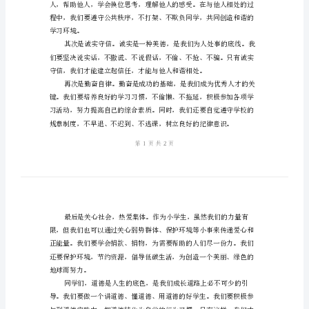
学
道
德
讲
堂
行为。
讲
话
稿
尊
持续，人类将失去良善的力量。
敬
的
老
师