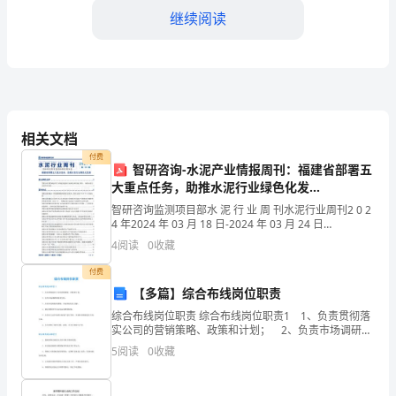
继续阅读
荣
幸
能
站
相关文档
在
付费
智研咨询-水泥产业情报周刊：福建省部署五
这
大重点任务，助推水泥行业绿色化发
展-20240329
里，
智研咨询监测项目部水 泥 行 业 周 刊水泥行业周刊2 0 2
地球而努力。
4 年2024 年 03 月 18 日-2024 年 03 月 24 日
INDUSTRY WEEKLY
给
4
阅读
0
收藏
大
付费
【多篇】综合布线岗位职责
家
综合布线岗位职责 综合布线岗位职责1 1、负责贯彻落
实公司的营销策略、政策和计划； 2、负责市场调研和
讲
需求分析； 3、负责年度销售的预测，目标的制定及分
5
阅读
0
收藏
解； 4、确定销售部门目标体系和销售配额
述