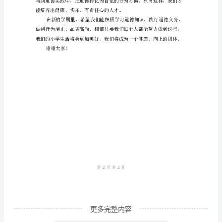
们、
学习环境。
亲
爱
的
同
学
们：
大
家
好！
我
非
更多完整内容
常