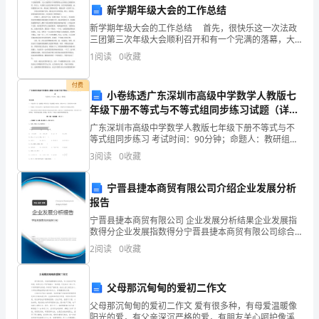
一
新学期年级大会的工作总结
堂
新学期年级大会的工作总结 首先，很快乐这一次法政
三团第三次年级大会顺利召开和有一个完满的落幕，大
小
会上能看到六个班都很用心去表现自己班级的风采，事
1
阅读
0
收藏
谢谢大家！
实上，风采展上还真是有种百花争鸣，百花齐放的感
学
觉，也
付费
小卷练透广东深圳市高级中学数学人教版七
道
年级下册不等式与不等式组同步练习试题（详
解）
德
广东深圳市高级中学数学人教版七年级下册不等式与不
等式组同步练习 考试时间：90分钟；命题人：教研组考
讲
生注意：1、本卷分第I卷（选择题）和第Ⅱ卷（非选择
3
阅读
0
收藏
题）两部分，满分100分，考试时间90分钟2、答卷
堂
宁晋县捷本商贸有限公司介绍企业发展分析
的
报告
宁晋县捷本商贸有限公司 企业发展分析结果企业发展指
课。
数得分企业发展指数得分宁晋县捷本商贸有限公司综合
得分说明：企业发展指数根据企业规模、企业创新、企
道
2
阅读
0
收藏
业风险、企业活力四个维度对企业发展情况进行评价。
该企
德
父母那沉甸甸的爱初二作文
教
父母那沉甸甸的爱初二作文 爱有很多种，有母爱温暖像
阳光的爱，有父亲深沉严格的爱，有朋友关心呵护像溪