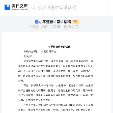
小
小学道德讲堂讲话稿
学
小学道德讲堂讲话稿
付费
道
3
阅读
收藏
（
来自
：
尚阅文库
）
德
讲
堂
讲
话
稿
尊敬的老师们、亲爱的同学们：
大家好！
小