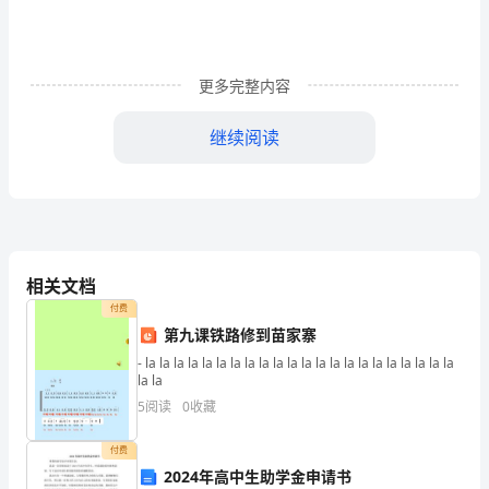
知
识
更多完整内容
点
《1-
继续阅读
-9
）
的
乘
法》
相关文档
付费
专
第九课铁路修到苗家寨
项
- la la la la la la la la la la la la la la la la la la la la la la
三.填空题(共8题，共25分)
la la
练
5
阅读
0
收藏
1.看图填空。
习
付费
题
2024年高中生助学金申请书