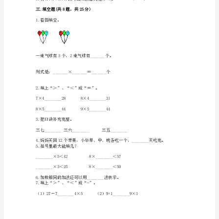
及
5.得数最接近50的算式是（）。
答
案
6.56＋4×7=（）
【新】
二.判断题(共6题，共12分)
小
学
二
年
级
数
学