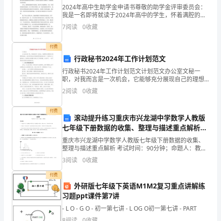
2024年高中生助学金申请书尊敬的助学金评审委员会：
一.
我是一名即将就读于2024年高中的学生，怀着满腔的热
情和渴望，写下这封申请信希望能得到您的慷慨资助。
选
7
阅读
0
收藏
我出生在一个普通家庭，父母勤劳努力但收入有限。我
一束气球有3个，2束气球有_______个。
择
付费
行政秘书2024年工作计划范文
题
列式是：_______×_______＝_______个
行政秘书2024年工作计划范文计划范文办公室文秘一
(共
职，对我而言是一次机会，它能够充分展现自己的理想
和抱负。我非常珍惜也非常感谢领导能给我这样一个发
2.填上“＞”、“＜”或“＝”。
2
阅读
0
收藏
6
挥自己才能的机会。我将把这份感激之情化为工作的热
情，扎
7×4________288×4________31
题，
付费
滚动提升练习重庆市兴龙湖中学数学人教版
七年级下册数据的收集、整理与描述重点解析练
共
8×5________449×5________44
习题
重庆市兴龙湖中学数学人教版七年级下册数据的收集、
12
整理与描述重点解析 考试时间：90分钟；命题人：教研
3.把口诀补充完整。
组考生注意：1、本卷分第I卷（选择题）和第Ⅱ卷（非选
3
阅读
0
收藏
分)1.
择题）两部分，满分100分，考试时间90分钟2、
付费
下
外研版七年级下英语M1M2复习重点讲解练
习题ppt课件第7讲
列
5.括号里最大能填几？
- L O - G O - 初一第七讲 - L OG O初一第七讲 - PART
算
____
8
阅读
0
收藏