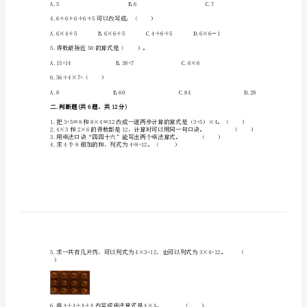
《1-
-9
的
乘
法》
专
）本图书。
项
练
3.3×□=9×2，□里应填（）。
习
4.6＋6＋6＋6＋5可以改写成：（）
题