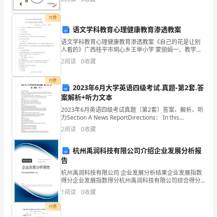
式，
____
付费
不
语文学科教育心理健康教育渗透教案
6.加数相同的加法还可以用_
语文学科教育心理健康教育渗透教案《自己的花是让别
能
7.填上“＞”、“＜”或“=”。
人看的》广西桂平市垌心乡王举小学 蒙丽娟一、教学内
容：人教课标版小学五年级下册第25课二、教学目标
写
2
阅读
0
收藏
（一）知识与技能：1、能正确读写本课生字词。2、有
成
付费
2023年6月大学英语四级考试.真题-第2套.答
乘
案解析+听力文本
2023年6月英语四级考试真题〔第2套〕答案、解析、听
法
力Section A News ReportDirections： In this
section， you will hear three ne
算
2
阅读
0
收藏
式
杭州禹润科技有限公司介绍企业发展分析报
告
的
杭州禹润科技有限公司 企业发展分析结果企业发展指数
是：
得分企业发展指数得分杭州禹润科技有限公司综合得分
说明：企业发展指数根据企业规模、企业创新、企业风
1
阅读
0
收藏
险、企业活力四个维度对企业发展情况进行评价。该企
（
业的
付费