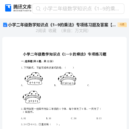
小
小学二年级数学知识点《1--9的乘法》专项练习题及答案【新】
学
小学二年级数学知识点《1--9的乘法》专项练习题及答案【新】
付费
二
2
阅读
收藏
（
来自
：
万文网
）
年
级
数
学
知
识
一.选择题(共6题，共12分)
点