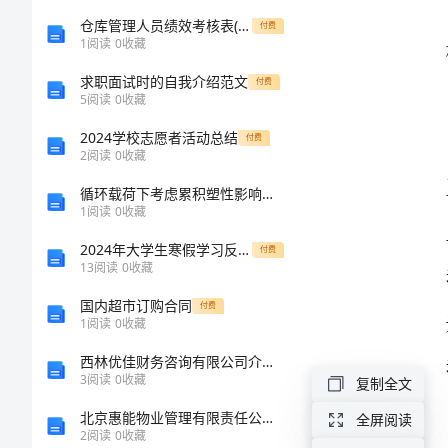
600
仓库管理人员绩效考核表(共3页)
付费
1
阅读
0
收藏
字
求职面试时的自我介绍范文
付费
5
阅读
0
收藏
记
2024学校志愿者活动总结
付费
秋
2
阅读
0
收藏
季
循环载荷下考虑累积塑性影响的含中心穿透裂纹板CTOD研究
1
阅读
0
收藏
田
2024年大学生寒假学习反思总结
径
付费
13
阅读
0
收藏
运
国内超市订购合同
付费
动
1
阅读
0
收藏
第四名。
会
西林优佳财务咨询有限公司介绍企业发展分析报告
3
阅读
0
收藏
复制全文
作
北京惠能物业管理有限责任公司介绍企业发展分析报告
全屏阅读
文
2
阅读
0
收藏