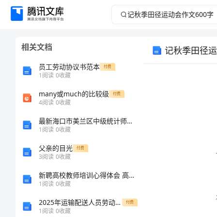
记
秋
相关文档
记秋季田径运
季
员工劳动协议书范本
付费
田
1
阅读
0
收藏
many或much的比较级
径
付费
4
阅读
0
收藏
运
最新海口市美兰区中级统计师《统计基础知识理论及相关知识》高分冲刺试卷完整版
1
阅读
0
收藏
动
父亲的目光
付费
3
阅读
0
收藏
径运动会
会
新聘高校教师培训心得体会 高校教师教学培训心得
作
1
阅读
0
收藏
2025年运输配送人员劳动合同范本
付费
文
1
阅读
0
收藏