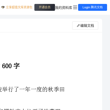
立享超值文库资源包
我的资料库
开通会员
Login 腾讯文档
编辑文档
10月27日是一个值得纪念的日子。我校举行了一年一度的秋季田
早上7：30分运动会在震耳欲聋的礼炮和锣鼓声中拉开了帷幕邵
比赛开始了首先是六女60米比赛我是5号在第2组。第1组比赛