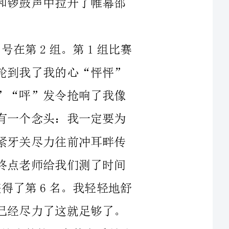
中我班的唐燕获得小组赛第2名。接下来就轮到我了我的心“怦怦”
直跳生怕自己会垫底。“各就各位预备──”“呯”发令抢响了我像
上了弦的箭一样冲了出去当时我的脑海里只有一个念头：我一定要为
我们班级争光！这坚定的信念支持着我我咬紧牙关尽力往前冲耳畔传
来同学们“加油！加油！”的呐喊声。到了终点老师给我们测了时间
我获得六女60米比赛的第4名我班的唐燕获得了第6名。我轻轻地舒
了口气：虽然没有取得前2名的好成绩但我已经尽力了这就足够了。
接着是我们班的隆飞他获得了六男60米比赛的第3名体育委员陈
亚飞获得了男子垒球比赛的第四名学习委员李怡林也获得了六女跳远
在上午的.比赛中我班的参赛项目除一项被淘汰外其余都取得了比
较好的成绩。而下午的比赛更是令我们激动、兴奋。在激烈地争夺中