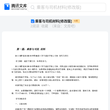
乘
乘客与司机材料[修改版]
客
乘客与司机材料[修改版]
付费
与
2
阅读
收藏
（
来自
：
文库吧
）
司
机
材
料
[修
第一篇：乘客与司机材料
改
BB1
版]