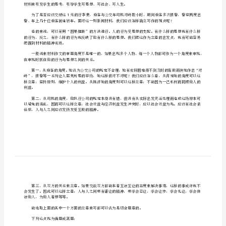
【文题】阅读下面文字，按要求作文。
第
一
1
篇：
1
乘
1
客
此事引起了社会各方面的反响，议论不一。
与
司
800
机
【写作指导】
材
一、立意说明
料
2008
陈
小
1