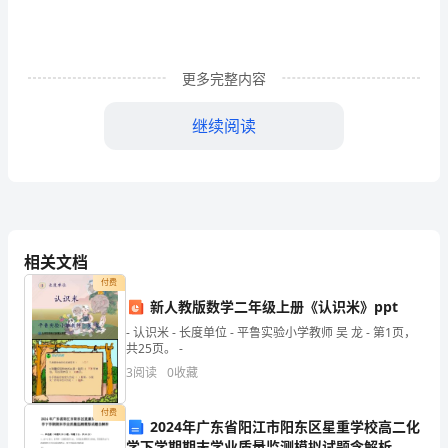
的
孩
子
更多完整内容
乘
继续阅读
公
交
谅他人，为他人着想等等。
车
导
相关文档
下列论点视为偏题或离题：
写
付费
新人教版数学二年级上册《认识米》ppt
及
、坚持的真正含义。
1
- 认识米 - 长度单位 - 平鲁实验小学教师 吴 龙 - 第1页，
例
共25页。 -
、放弃也是一种美。
2
3
阅读
0
收藏
文
、金钱害人。
3
付费
【文
2024年广东省阳江市阳东区星重学校高二化
、女人真是麻烦的动物。
4
学下学期期末学业质量监测模拟试题含解析