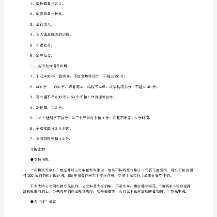
姐
带
着
把握到材料的精神实质。
在
BB
在审视时抓住他的行为与思想之间的关系。
车
中
熟
利益。
睡
的
任感，人与人之间应该发扬友爱互助的精神。
1
岁
大