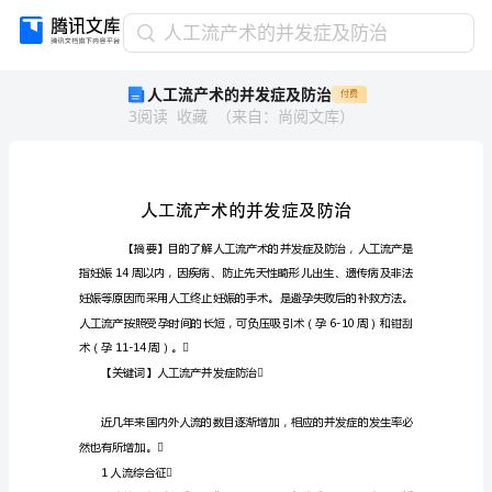
人
人工流产术的并发症及防治
工
人工流产术的并发症及防治
付费
流
3
阅读
收藏
（
来自
：
尚阅文库
）
产
术
的
并
发
症
及