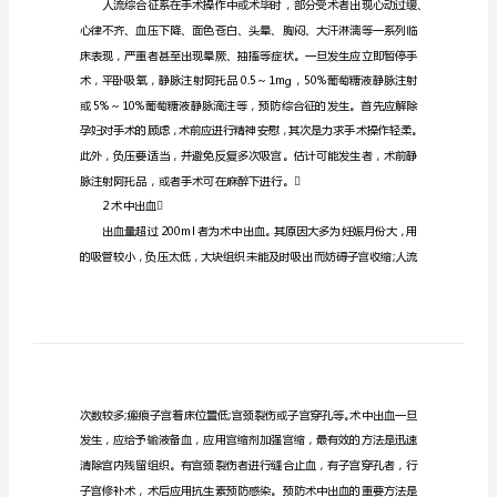
防
治
人
术（孕11-14周）。
工
【关键词】人工流产并发症防治
流
产
术
的
然也有所增加。
并
1人流综合征
发
症
及