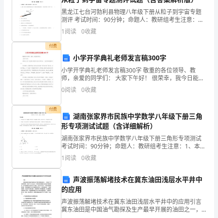
指
3子宫穿孔
黑龙江七台河勃利县物理八年级下册从粒子到宇宙专题
妊
测评 考试时间：90分钟；命题人：教研组考生注意：
1、本卷分第I卷（选择题）和第Ⅱ卷（非选择题）两部
1
阅读
0
收藏
娠
分，满分100分，考试时间90分钟2、答卷前，考生务
付费
14
小学开学典礼老师发言稿300字
周
小学开学典礼老师发言稿300字 敬重的各位领导、教
师，亲爱的同学们： 大家下午好！ 很荣幸，我今日能够
以
作为教师代表在这里发言，一起庆祝新学期的开头。 作
0
阅读
0
收藏
为教师，在新
内，
付费
湖南张家界市民族中学数学八年级下册三角
因
形专项测试试题（含详细解析）
疾
湖南张家界市民族中学数学八年级下册三角形专项测试
腹腔镜的帮助下完成手术。
考试时间：90分钟；命题人：教研组考生注意：1、本卷
病、
分第I卷（选择题）和第Ⅱ卷（非选择题）两部分，满分
1
阅读
0
收藏
100分，考试时间90分钟2、答卷前，考生务必用
3.2人流术已完成者，
防
声波振荡解堵技术在冀东油田浅层水平井中
止
的应用
先
声波振荡解堵技术在冀东油田浅层水平井中的应用引言
冀东油田是中国油气勘探及生产最早开展的油田之一，
历经近70年的探采历程，形成了以大红山组、沙河街组