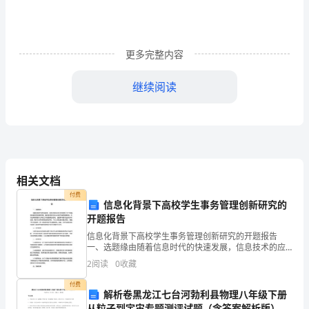
的
并
更多完整内容
发
继续阅读
症
及
防
治，
相关文档
人
付费
信息化背景下高校学生事务管理创新研究的
工
开题报告
流
信息化背景下高校学生事务管理创新研究的开题报告
一、选题缘由随着信息时代的快速发展，信息技术的应
产
用已经渗透到了各个领域，包括高校学生事务管理。高
2
阅读
0
收藏
校是培养未来社会中坚力量的重要机构，而学生事务管
理作为高校
是
流产史及准确判断孕周大小等。
付费
解析卷黑龙江七台河勃利县物理八年级下册
从粒子到宇宙专题测评试题（含答案解析版）