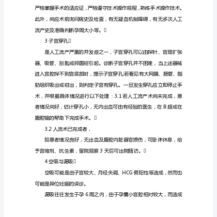
防
治
【摘
要】
目
的
了
解
2术中出血
人
工
流
产
术