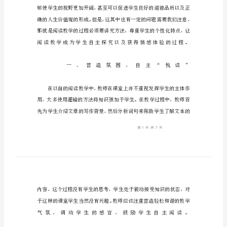
巧
读
文
本,
催
生
阅
读
智
慧
[摘
要]