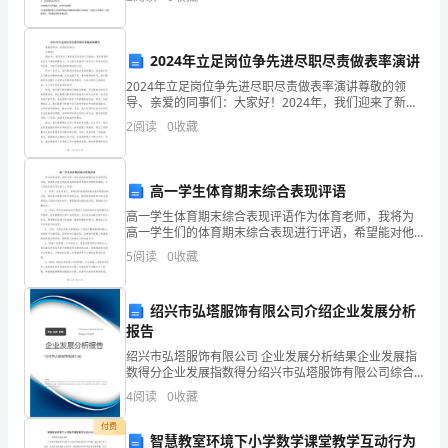
众普遍关心的招生、收费等公共服务事项，及时、全面
的
视
2024年立足岗位争先进尽职尽责做表率演讲
野
2024年立足岗位争先进尽职尽责做表率演讲尊敬的领
导、亲爱的同事们：大家好！2024年，我们迎来了新的
岗位竞争和工作挑战。我非常荣幸站在这个演讲的舞台
更
2
阅读
0
收藏
上，与大家分享我对于在未来三年里如何成为先进、尽
职
加
高一学生体育期末综合表现评语
开
高一学生体育期末综合表现评语作为体育老师，我将为
阔，
高一学生们的体育期末综合表现进行评语，希望能对他
们的体育成绩和素质发展有所帮助和激励。以下是我对
5
阅读
0
收藏
甚
每位学生的个人评语：1. 张明：在体育课上，张明始终
保持
至
绍兴市弘塔服饰有限公司介绍企业发展分析
报告
可
绍兴市弘塔服饰有限公司 企业发展分析结果企业发展指
以
数得分企业发展指数得分绍兴市弘塔服饰有限公司综合
得分说明：企业发展指数根据企业规模、企业创新、企
4
阅读
0
收藏
促
业风险、企业活力四个维度对企业发展情况进行评价。
该企
付费
进
智慧教室环境下小学数学课堂教学互动行为