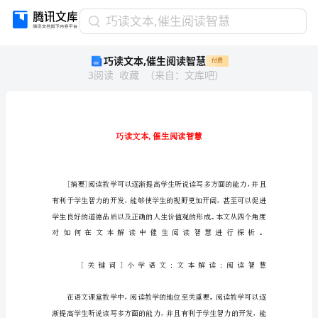
巧
巧读文本,催生阅读智慧
读
巧读文本,催生阅读智慧
付费
文
3
阅读
收藏
（
来自
：
文库吧
）
本,
催
生
阅
读
智
慧