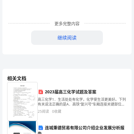
说
读
写
更多完整内容
多
继续阅读
方
面
的
能
相关文档
力，
2023届高三化学试题及答案
并
高三化学1．生活处处有化学，化学使生活更美好。下列
有关说法正确的是A．高铁“复兴号”车厢连接关键部位所
且
使用的增强聚四氟乙烯板，属于无机高分子材料B．将米
25
阅读
0
收藏
饭在嘴里咀嚼有甜味，是因为部分淀粉在唾液酶催化下
有
利
连城秉德贸易有限公司介绍企业发展分析报
告