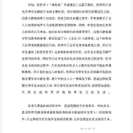
阅
读
教
学
可
以
逐
渐
提
高
学
生
听