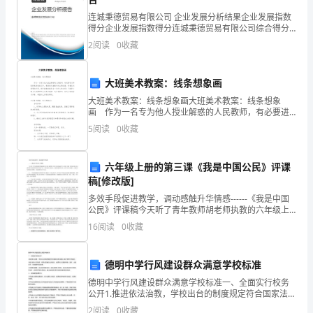
于
连城秉德贸易有限公司 企业发展分析结果企业发展指数
得分企业发展指数得分连城秉德贸易有限公司综合得分
学
说明：企业发展指数根据企业规模、企业创新、企业风
2
阅读
0
收藏
险、企业活力四个维度对企业发展情况进行评价。该企
生
业的
智
大班美术教案：线条想象画
大班美术教案：线条想象画大班美术教案：线条想象
力
画 作为一名专为他人授业解惑的人民教师，有必要进
行细致的教案准备工作，教案是实施教学的主要依据，
的
5
阅读
0
收藏
有着至关重要的作用。优秀的教案都具备一些什么特点
呢？
开
六年级上册的第三课《我是中国公民》评课
发，
稿[修改版]
多效手段促进教学，调动感触升华情感------《我是中国
能
公民》评课稿今天听了青年教师胡老师执教的六年级上
册的第三课《公民意味着什么》的第三课时《我是中国
够
16
阅读
0
收藏
公民》，感受到年轻的教师带着青春的气息，颇具亲和
使
德明中学行风建设群众满意学校标准
学
德明中学行风建设群众满意学校标准一、全面实行校务
公开1.推进依法治教，学校出台的制度规定符合国家法律
生
法规及上级主管部门的规定。2.推行校务公开制度。对群
2
阅读
0
收藏