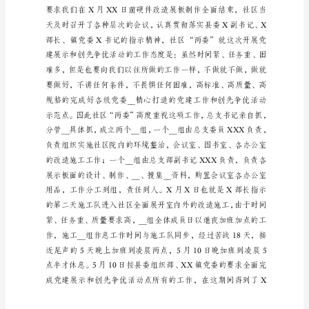
作
员为主有XX人。
经
验
交
流
材
料
以
党
建
展
示
活