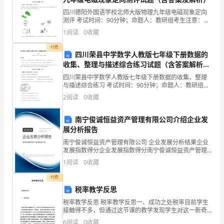
展
四川德阳外国语学校北师大版物理九年级电磁现象定向
测评 考试时间：90分钟；命题人：教研组考生注意：
尊
1、本卷分第I卷（选择题）和第Ⅱ卷（非选择题）两部
1
阅读
0
收藏
分，满分100分，考试时间90分钟2、答卷前，考生务
敬
付费
四川荣县中学数学人教版七年级下册数据的
的
收集、整理与描述综合练习试题（含答案解析
版）
四川荣县中学数学人教版七年级下册数据的收集、整理
XXX、
与描述综合练习 考试时间：90分钟；命题人：教研组考
生注意：1、本卷分第I卷（选择题）和第Ⅱ卷（非选择
XXX、
2
阅读
0
收藏
题）两部分，满分100分，考试时间90分钟2、答卷
各
南宁俊诚恒益资产管理有限公司介绍企业发
展分析报告
位
南宁俊诚恒益资产管理有限公司 企业发展分析结果企业
__：
发展指数得分企业发展指数得分南宁俊诚恒益资产管理
有限公司综合得分说明：企业发展指数根据企业规模、
1
阅读
0
收藏
大
企业创新、企业风险、企业活力四个维度对企业发展情
况进
付费
家
税率教学反思
好！
税率教学反思 税率教学反思一、成功之处税率目前学生
接触得不多，但通过这节课的教学发现学生对这一新奇
事物特别感兴趣，不断提问，甚至很多同学提到了怎样
紫
6
阅读
0
收藏