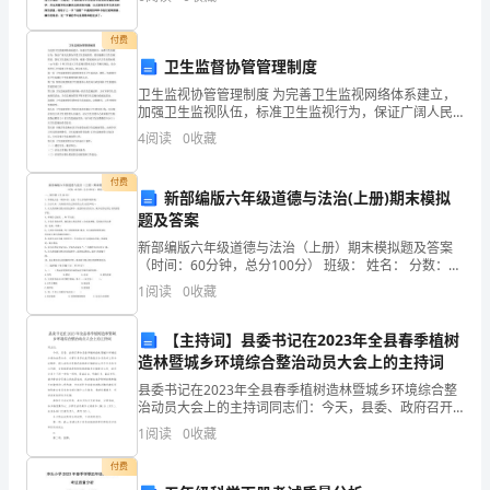
确定是否达到纳税标准？买什么东西是需要
气
付费
东
卫生监督协管管理制度
卫生监视协管管理制度 为完善卫生监视网络体系建立，
来，
加强卫生监视队伍，标准卫生监视行为，保证广阔人民
群众享受卫生监视效劳，更好地履行卫生监视职责，落
4
阅读
0
收藏
吉
实卫生监视工作任务，根据《国家根本公共卫生效劳标
准（x
地
付费
新部编版六年级道德与法治(上册)期末模拟
生
题及答案
新部编版六年级道德与法治（上册）期末模拟题及答案
辉，
（时间：60分钟，总分100分） 班级： 姓名： 分数：
一、填空题（共20分）1、尊重他人是一项基本的，也是
1
阅读
0
收藏
XX
一个人文明素养的体现。2、自古以来，人来就在
社
【主持词】县委书记在2023年全县春季植树
造林暨城乡环境综合整治动员大会上的主持词
区
县委书记在2023年全县春季植树造林暨城乡环境综合整
今
治动员大会上的主持词同志们：今天，县委、政府召开
全县春季植树造林暨城乡环境综合整治动员大会，主要
1
阅读
0
收藏
任务是认真贯彻落实全县农村工作会议精神，深入查找
天
全县
付费