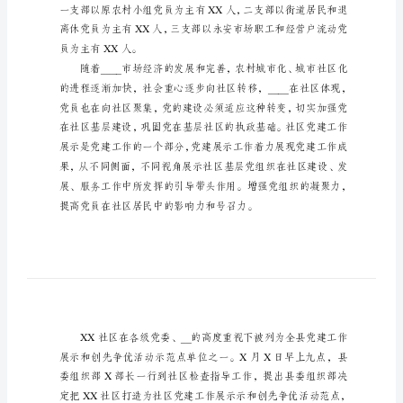
交
尊敬的XXX、XXX、各位__：
大家好！
流
材
料
基
层
表示最诚挚的谢意。
党
建
展
示
工