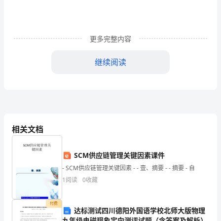
动
为
更多完整内容
载
体
继续阅读
推
动
社
区
相关文档
全
SCM供应链管理关键因素课件
面
- SCM供应链管理关键因素 - - 壹、摘要 - - 摘要 - 自
建
1
阅读
0
收藏
设
付费
达标测试四川德阳外国语学校北师大版物理
发
九年级电磁现象定向测评试题（含答案及解析）