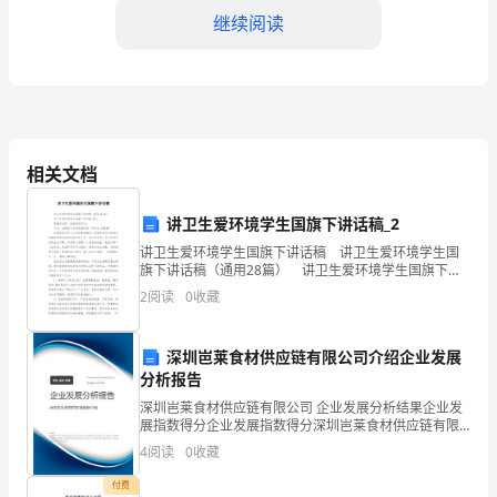
落
继续阅读
实
县
（三）县卫生局
委
关
相关文档
究、拟定。
于
讲卫生爱环境学生国旗下讲话稿_2
扎
讲卫生爱环境学生国旗下讲话稿 讲卫生爱环境学生国
扶贫局社会扶贫股。
旗下讲话稿（通用28篇） 讲卫生爱环境学生国旗下讲
实
话稿 篇1 尊敬的老师，亲爱的同学们： 今天，我国旗
2
阅读
0
收藏
下讲话的题目是“讲卫生 我健康” 。
（四）各乡镇政府
推
深圳岜莱食材供应链有限公司介绍企业发展
进
分析报告
扶贫解困和强农惠农政策宣传。
党
深圳岜莱食材供应链有限公司 企业发展分析结果企业发
展指数得分企业发展指数得分深圳岜莱食材供应链有限
的
公司综合得分说明：企业发展指数根据企业规模、企业
4
阅读
0
收藏
创新、企业风险、企业活力四个维度对企业发展情况进
三、保障措施
群
行评
付费