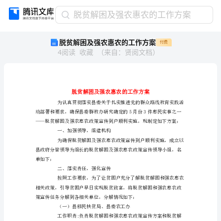
脱
脱贫解困及强农惠农的工作方案
贫
脱贫解困及强农惠农的工作方案
付费
解
4
阅读
收藏
（
来自
：
贤阅文档
）
困
及
强
农
惠
农
的