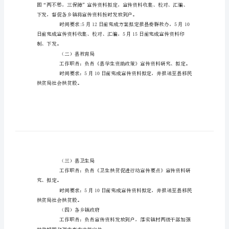
工
一、加强领导，组建机构
作
方
单如下：
案
二、落实责任，强化宣传
脱
贫
解
困
及
强
农