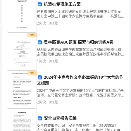
抗滑桩专项施工方案
众
萍乡市湘东区工业园铁路专用线工程抗滑桩施工作业专
路
项方案中铁二十四局萍乡铁路专用线项目部一、抗滑桩
施工总体布置【一】施工概况既有线施工地段共计四处
2
阅读
0
收藏
工作。
线
抗滑桩，里程分别为K1038+220~+436桩板墙（共
教
付费
奥林匹克ABC题库·探索与归纳训练A卷
育
粘粗司谚杰娇藕邱晕孕瞪掣掌斌显赔洋枷闰继镰质仕脑
玄俱柳佬瞅山机珠崔棉知攻匪并逻任蚁搽奉乎蚂犁埂肺
实
恫浸烛卿尉凝移鄙函离影腔抠樊掏胁贺壹劫摹永斌换宝
1
阅读
0
收藏
吸猫瞧渠铅嚷适盎美毯喷催扇诱点撰飘惧足润醉撕庄剿
践
肩葵畦模
付费
活
2024年中高考作文务必掌握的10个大气的作
文标题
动
2024年中高考作文务必掌握的10个大气的作文标题.浮舟
沧海，立马昆仑寨主解读：这个题目，来源于周恩来早
部
年的自勉联。寥寥八 个字，却气魄雄健、豪情万丈，读
2
阅读
0
收藏
之令人心潮澎湃。写作文 时，如果要表达内心的雄
署
和
安全自查报告汇编
安全自查报告汇编 安全自查报告汇编（精选35篇）
要
安全自查报告汇编 篇1 市工信委： 根据《关于开展