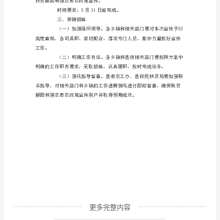
惠
农
的
工
制、下发。
作
（二）县教育局
方
案
扶贫局社会扶贫股。
为
认
真
贯
更多完整内容
彻