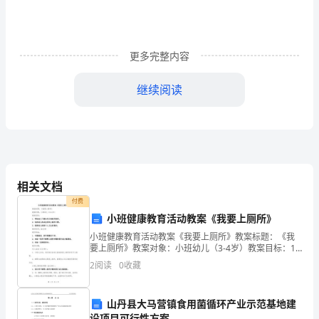
初
三
更多完整内容
数
继续阅读
学
一
模
试
相关文档
题
付费
含
小班健康教育活动教案《我要上厕所》
小班健康教育活动教案《我要上厕所》教案标题：《我
答
要上厕所》教案对象：小班幼儿（3-4岁）教案目标：1.
帮助幼儿了解如何正确使用厕所。2. 培养幼儿养成良好
案
2
阅读
0
收藏
的上厕所习惯。3. 提高幼儿保持个人卫生的意
集
山丹县大马营镇食用菌循环产业示范基地建
设项目可行性方案