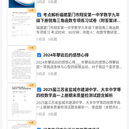
京
3
阅读
0
收藏
模、企业创新、企业风险、企业活力四个维度对企业发
市
展情
付费
考点解析福建厦门市翔安第一中学数学九年
东
级下册锐角三角函数专项练习试卷（附答案详
解）
福建厦门市翔安第一中学数学九年级下册锐角三角函数
城
专项练习 考试时间：90分钟；命题人：校数学教研室考
生注意：1、本卷分第I卷（选择题）和第Ⅱ卷（非选择
区
1
阅读
0
收藏
题）两部分，满分100分，考试时间90分钟2、答卷
2023
付费
2024年攀岩后的感想心得
市
2024年攀岩后的感想心得____年攀岩后的感想心得攀岩
东
是一项挑战身体与心智的极限运动，对于我这个喜欢冒
城
险挑战的人来说，攀岩一直是我向往而又害怕的运动之
5
阅读
0
收藏
一。____年，我终于迎来了攀岩的机会，并在这次
区
初
付费
2025届江苏省盐城市建湖中学、大丰中学等
三
四校数学高一上册期末质量检测试题含解析
数
2025届江苏省盐城市建湖中学、大丰中学等四校数学高
学
一上册期末质量检测试题含解析一、单选题（本题共8小
题，每题5分，共40分）1、函数与g(x)＝－x＋a的图象
一
1
阅读
0
收藏
大致是A. B.C. D.2、函数是A.
模
付费
试