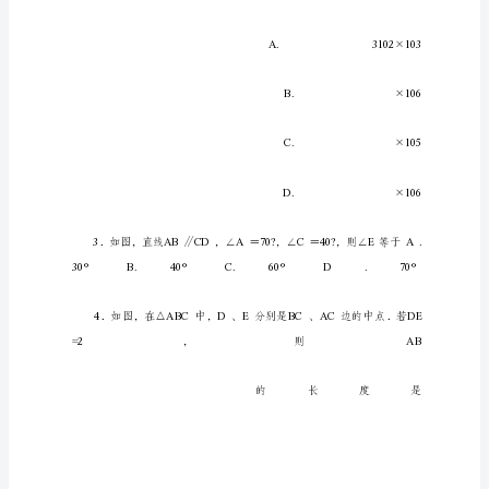
数
学
一
模
试
题
含
答
案
市
东
城
区