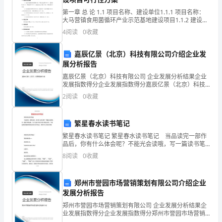
团
第一章 总 论 1.1 项目名称、建设单位1.1.1 项目名称：
标
大马营镇食用菌循环产业示范基地建设项目1.1.2 建设单
位：大马营镇人民政府1.2 项目建设地点 山丹县大马营
准
4
阅读
0
收藏
镇马营村、新墩村1
化
嘉辰亿景（北京）科技有限公司介绍企业发
展分析报告
工
嘉辰亿景（北京）科技有限公司 企业发展分析结果企业
作
发展指数得分企业发展指数得分嘉辰亿景（北京）科技
有限公司综合得分说明：企业发展指数根据企业规模、
2
阅读
0
收藏
企业创新、企业风险、企业活力四个维度对企业发展情
小
况进
组
繁星春水读书笔记
#Q8QGGQT-
繁星春水读书笔记 繁星春水读书笔记 当品读完一部作
品后，你有什么体会呢？不能光会读哦，写一篇读书笔
GX8G08Q8-
记吧。为了让您不再为写读书笔记头疼，下面是我收集
8
阅读
0
收藏
整理的繁星春水读书笔记，希望对大家有所帮助。
GNQGJ8-
郑州市誉园市场营销策划有限公司介绍企业
MHHGN#
发展分析报告
北
郑州市誉园市场营销策划有限公司 企业发展分析结果企
业发展指数得分企业发展指数得分郑州市誉园市场营销
策划有限公司综合得分说明：企业发展指数根据企业规