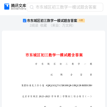
市
市东城区初三数学一模试题含答案
东
市东城区初三数学一模试题含答案
付费
城
2
阅读
收藏
（
来自
：
万文网
）
区
初
三
数
学
一
模