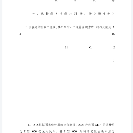
试
题
含
答
案
市
东
城
区
初
三