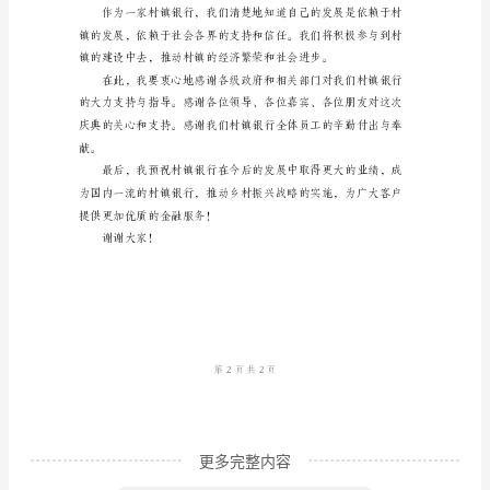
典
讲
话
稿
尊
敬
的
各
位
领
导、
各
更多完整内容