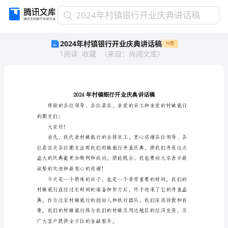
2024
2024年村镇银行开业庆典讲话稿
年
2024年村镇银行开业庆典讲话稿
付费
村
1
阅读
收藏
（
来自
：
尚阅文库
）
镇
银
行
开
业
庆
典
的朋友们：