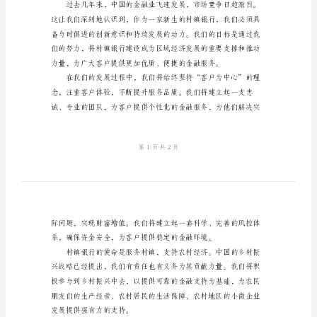
讲
大家好！
话
稿
2024
诚挚的欢迎和最衷心的感谢！
年
村
镇
银
行
开
广大客户提供全方位的金融服务。
业
庆