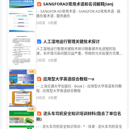
镇
SANGFORAD常用术语和名词解释JianJ
银
- - SANGFOR AD常用术语 - SANGFOR AD常用术语 - 链
路负载术语 - 服务器负
行
6
阅读
0
收藏
的
朋
人工湿地运行管理关键技术探讨
献。
人工湿地运行管理关键技术探讨随着城市化进程的加
友
速，水环境污染问题日益严重，传统的污水处理方式难
以满足需求，人工湿地作为一种低能耗、高效率、环境
2
阅读
0
收藏
们：
友好的新型生态处理技术，受到了广泛的关注和应用。
然而人工湿
大
付费
提供更加优质的金融服务！
应用型大学英语综合教程一u
家
- - 上海交通大学出版社 - Book I - 应用型大学英语系列教
谢谢大家！
程 - 应用型大学英语综合教程
好！
0
阅读
0
收藏
首
付费
先，
泥头车司机安全知识培训材料(隐去了单位名
称)
我
- - - 泥头车司机安全知识培训 - * - 目录 - 泥头车司机安全