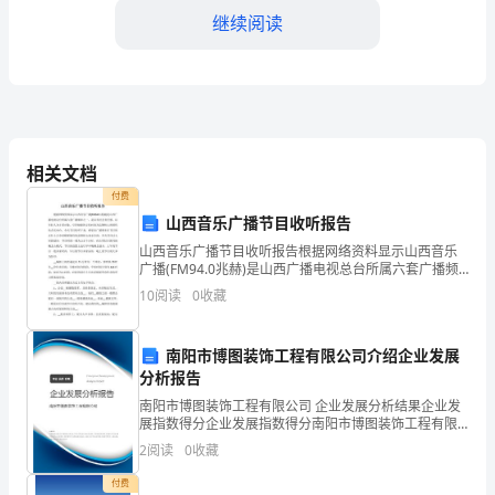
位
继续阅读
嘉
宾，
亲
爱
相关文档
的
付费
山西音乐广播节目收听报告
员
山西音乐广播节目收听报告根据网络资料显示山西音乐
工
广播(FM94.0兆赫)是山西广播电视总台所属六套广播频
率之一，是以有社会责任感、以年轻人为主要对象、引
10
阅读
0
收藏
和
导健康的文化时尚为品牌核心的现代化音乐电台。全天
亲
南阳市博图装饰工程有限公司介绍企业发展
发展提供强有力的支持。
分析报告
爱
南阳市博图装饰工程有限公司 企业发展分析结果企业发
的
展指数得分企业发展指数得分南阳市博图装饰工程有限
公司综合得分说明：企业发展指数根据企业规模、企业
2
阅读
0
收藏
村
创新、企业风险、企业活力四个维度对企业发展情况进
行评
付费