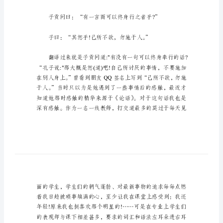
初
三
论
语
十
则
读
后
的为人为事。
感
初
三
论
语