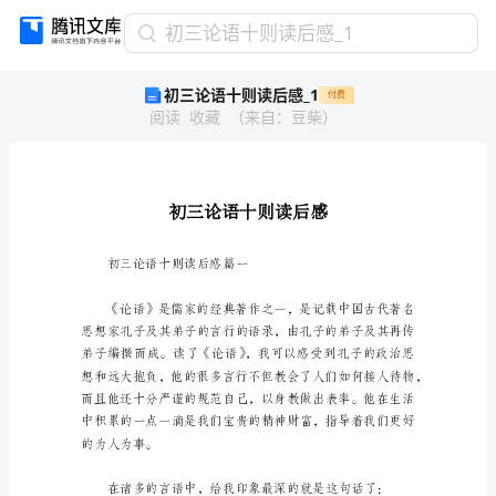
初
初三论语十则读后感_1
三
初三论语十则读后感_1
付费
论
阅读
收藏
（
来自
：
豆柴
）
语
十
则
读
后
感
_1
初三论语十则读后感篇一