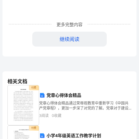
的
经
典
更多完整内容
著
继续阅读
作
之
一，
是
相关文档
记
付费
党章心得体会精品
载
党章心得体会精品通过荣辱观教育中重新学习《中国共
中
产党章程》，更加一步深了对党的了解。党章对于建设
什么样的党的正式规范，主要是通过对党的性质、指导
3
阅读
0
收藏
思想、理想信念、奋斗目标的各项规定体现出来的。总
国
纲部分开
付费
古
小学4年级英语工作教学计划