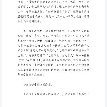
十
则
读
后
感
篇
一
《论
语》
是
儒
家