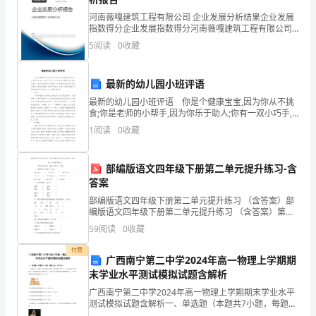
难
河南薇嘎建筑工程有限公司 企业发展分析结果企业发展
调”，
指数得分企业发展指数得分河南薇嘎建筑工程有限公司
综合得分说明：企业发展指数根据企业规模、企业创
5
阅读
0
收藏
尤
新、企业风险、企业活力四个维度对企业发展情况进行
评价。
其
最新的幼儿园小班评语
是
最新的幼儿园小班评语 你是个健康宝宝,因为你从不挑
食;你是老师的小帮手,因为你乐于助人;你有一双小巧手,
作
（二）把好服务关
你会画出漂亮的画;制作小物件、会自己穿衣裤,你还是个
1
阅读
0
收藏
小小表演家,每次音乐活动中都有你优美的表演
为
部编版语文四年级下册第二单元提升练习-含
一
答案
个
部编版语文四年级下册第二单元提升练习 （含答案）部
编版语文四年级下册第二单元提升练习 （含答案）第二
大
单元提升练习时间:90 分钟 满分:100 分 得分:一、读拼
59
阅读
0
收藏
音,写词语。(9 分)sōng zhī
集
付费
广西南宁第二中学2024年高一物理上学期期
体
末学业水平测试模拟试题含解析
广西南宁第二中学2024年高一物理上学期期末学业水平
中
测试模拟试题含解析一、单选题（本题共7小题，每题4
分，共28分）1、如图所示，质量为m1的木块在质量为