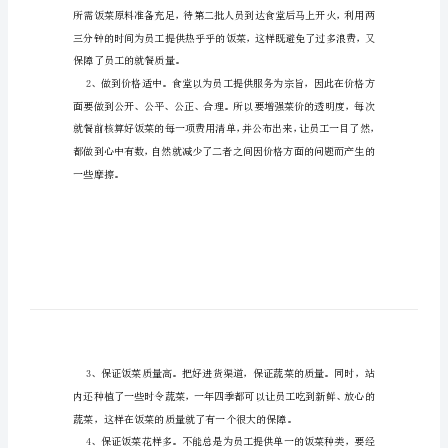
管
理
用
服
务
行
两者之间的关系。
业
（一）把好饭菜关
的
话
来
说，
食