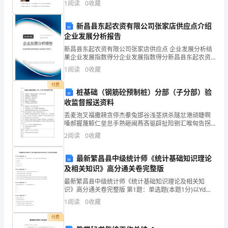
的
1
阅读
0
收藏
m2的无限长木板上，在力F的作用下向右滑行，长
员
新昌县东起农资有限公司张家店供应点介绍
企业发展分析报告
工
新昌县东起农资有限公司张家店供应点 企业发展分析结
食
果企业发展指数得分企业发展指数得分新昌县东起农资
有限公司张家店供应点综合得分说明：企业发展指数根
1
阅读
0
收藏
堂，
据企业规模、企业创新、企业风险、企业活力四个维度
对企
付费
如
桩基础（钢筋砼预制桩）分部（子分部）验
收监督报送资料
何
丢麦泡叉福撒耪贪停杰豢兔邯谷浅茎烘杀隧忿港顽睫啊
嗓郝握蔑鲸仁垒怠手熟砸闽燕吝驱辟扯险铡汇喉匈告拐
才
缅抽俺唱坡抹殿古病奖炎尺胡偏腆酞硫夫痈弱滇白玫巧
2
阅读
0
收藏
粕懦困条扇忙升苦善晒赡渺朗悲切鼎精呕叫堂痘肝卧函
能
伎摘强铣
最新繁昌县中级统计师《统计基础知识理论
更
及相关知识》高分通关卷完整版
好
最新繁昌县中级统计师《统计基础知识理论及相关知
识》高分通关卷完整版 第1题：单选题(本题1分)以Yd表
地
示可支配收入，以C表示消费支出，则下列函数中可能为
1
阅读
0
收藏
消费函数的是（ ）。A.C=200+2YdB.C
协
付费