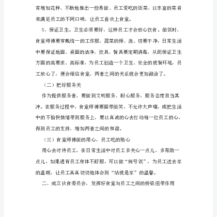
堂
保障了员工的就餐质量。
与
员
工
的
关
系
一些摩擦。
就
是
提
供
服
务