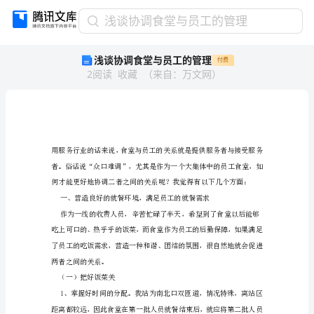
浅
浅谈协调食堂与员工的管理
谈
浅谈协调食堂与员工的管理
付费
协
2
阅读
收藏
（
来自
：
万文网
）
调
食
堂
与
员
工
的