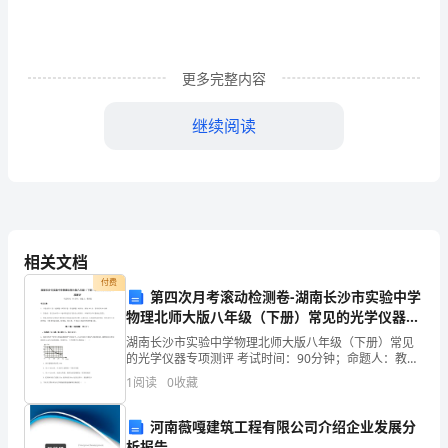
者
与
更多完整内容
接
继续阅读
受
服
务
者。
相关文档
俗
付费
第四次月考滚动检测卷-湖南长沙市实验中学
话
物理北师大版八年级（下册）常见的光学仪器专
项测评试题（解析版）
说
湖南长沙市实验中学物理北师大版八年级（下册）常见
的光学仪器专项测评 考试时间：90分钟；命题人：教研
“众
组考生注意：1、本卷分第I卷（选择题）和第Ⅱ卷（非选
1
阅读
0
收藏
择题）两部分，满分100分，考试时间90分钟2、
口
河南薇嘎建筑工程有限公司介绍企业发展分
析报告