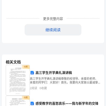
考
物
理
更多完整内容
模
继续阅读
似
试
卷
考
相关文档
4．在下列能源中，属于化石能源的是
生
付费
A
．核能、生物质能、水能
高三学生开学典礼演讲稿
请
B
．电能、汽油、柴油
高三学生开学典礼演讲稿尊敬的校领导、亲爱的老师、
亲爱的同学们：大家好！首先，我要向大家致以最诚挚
注
C
．太阳能、地热能、风能
的问候和美好的祝愿！我相信，在这个充满希望和挑战
2
阅读
0
收藏
的时刻，我们背负着梦想与希望，怀揣着信心和决心，
D
．煤、石油、天然气
意：
迎来了高
付费
5．如图所示是用电热水壶烧水时的情景，有关描述正确的是
()
1．
感受教学的喜怒哀乐——我与新学年的交锋