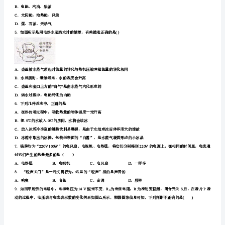
精
编
试
AB
CD
卷
“”
含
解
析
开，指示灯也熄灭．下列电路图符合上述设计要求的是
2023
年
中