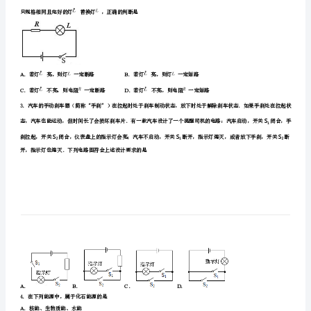
2022-
一、单选题（本大题共10小题，共30分）
2023
学
IP
中的总电流为，电路消耗的总功率为，则
22
年
中
考
物
理
模
只规格相同且完好的灯替换灯，正确的判断是
拟