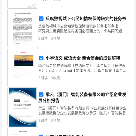
考
8．“轻声关
生
反腐败视域下公民知情权保障研究的任务书
反腐败视域下公民知情权保障研究的任务书任务书一、
号、
研究背景反腐败是世界各国必须面对的一个共同问题，
0
尤其在中国这样快速发展的大国，有效的反腐败工作显
姓
9
阅读
0
收藏
得尤为重要。在反腐败工作的过程中，公民知情权的保
障是至关
名
小学语文 成语大全 牵合傅会的成语解释
写
牵合傅会的成语解释【成语原文】：牵合傅会【标准发
在
音】：qiān hé fù huì【繁体写法】：牽合傅會【牵合傅
会是什么意思】：见“牵合附会”。【牵合傅会成语接
3
阅读
0
收藏
试
龙】：福业相牵 → 牵合傅会 → 会家不
卷
承云（厦门）智能装备有限公司介绍企业发
展分析报告
密
承云（厦门）智能装备有限公司 企业发展分析结果企业
封
发展指数得分企业发展指数得分承云（厦门）智能装备
有限公司综合得分说明：企业发展指数根据企业规模、
1
阅读
0
收藏
线
企业创新、企业风险、企业活力四个维度对企业发展情
况进
内，