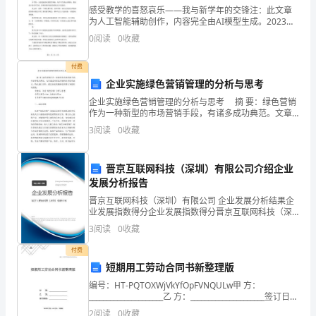
答
感受教学的喜怒哀乐——我与新学年的交锋注：此文章
为人工智能辅助创作，内容完全由AI模型生成。2023
年，我踏入了新学年，迎来了新的教育旅程。和往年一
题
0
阅读
0
收藏
样，我又开始了新的一年与学习有关的好坏体验。对于
我而
前
付费
A
请
企业实施绿色营销管理的分析与思考
B
．水沸腾时，继续通电，水的温度会升高
企业实施绿色营销管理的分析与思考 摘 要：绿色营销
将
作为一种新型的市场营销手段，有诸多成功典范。文章
C“”
．壶盖和壶口上方的白气是由水蒸气汽化形成的
通过对绿色营销的管理伦理涵义、特点进行分析，提出
3
阅读
0
收藏
考
企业实施绿色营销行为的有效措施。 关键词：企
D
．烧水过程中，电能转化为内能
场、
6．下列几种说法中，正确的是
晋京互联网科技（深圳）有限公司介绍企业
试
发展分析报告
A
．在热传递过程中，吸收热量的物体温度一定升高
晋京互联网科技（深圳）有限公司 企业发展分析结果企
室
B50
．把℃的水放入℃的房间，水将会结冰
业发展指数得分企业发展指数得分晋京互联网科技（深
圳）有限公司综合得分说明：企业发展指数根据企业规
3
阅读
0
收藏
C
号、
模、企业创新、企业风险、企业活力四个维度对企业发
展情
D
付费
座
短期用工劳动合同书新整理版
位
编号：HT-PQTOXWjVkYfOpFVNQULw甲 方：
过它们产生的热量最多的是（）
_____________________乙 方：_____________________签订日
号、
期：_____________
2
阅读
0
收藏