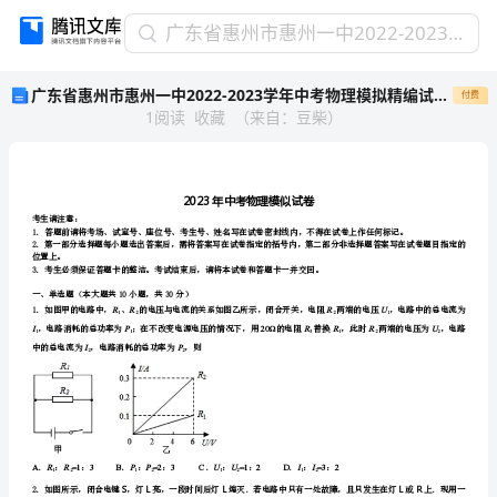
广
广东省惠州市惠州一中2022-2023学年中考物理模拟精编试卷含解析
东
广东省惠州市惠州一中2022-2023学年中考物理模拟精编试卷含解析
付费
省
1
阅读
收藏
（
来自
：
豆柴
）
惠
州
市
惠
州
考生请注意：
一
中
位置上。