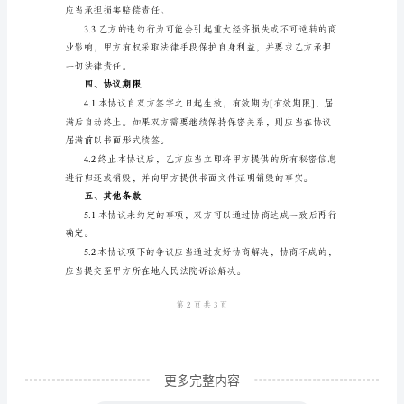
范
本
遵守保密义务。
本
协
议
由
用。
[企
业
名
称]
（以
下
更多完整内容
简