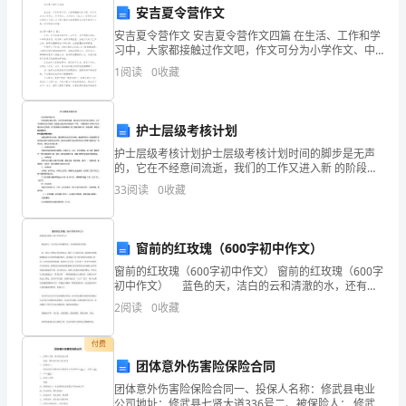
称
安吉夏令营作文
“乙
一切法律责任。
安吉夏令营作文 安吉夏令营作文四篇 在生活、工作和学
习中，大家都接触过作文吧，作文可分为小学作文、中
方”）
学作文、大学作文（论文）。你写作文时总是无从下
四、协议期限
1
阅读
0
收藏
笔？以下是小编为大家整理的安吉夏令营作
共
同
护士层级考核计划
护士层级考核计划护士层级考核计划时间的脚步是无声
签
的，它在不经意间流逝，我们的工作又进入新 的阶段，
届满前以书面形式续签。
为了今后更好的工作发展，现在就让我们好好地规划一
订，
33
阅读
0
收藏
下吧。 可是到底什么样的计划才是适合自己的呢？以下
是店
为
窗前的红玫瑰（600字初中作文）
保
窗前的红玫瑰（600字初中作文） 窗前的红玫瑰（600字
五、其他条款
护
初中作文） 蓝色的天，洁白的云和清澈的水，还有窗
前的红玫瑰。 红，代表了热情与坚定的意志，象征了
2
阅读
0
收藏
甲
不屈的生命。窗前的红玫瑰静静地站立在透明
方
付费
确定。
团体意外伤害险保险合同
的
团体意外伤害险保险合同一、投保人名称：修武县电业
公司地址：修武县七贤大道336号二、被保险人： 修武