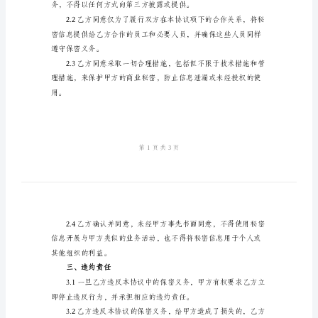
范
一、协议目的
本
企
到充分保护。
业
商
业
秘
密
二、保密义务
保
密
协
议