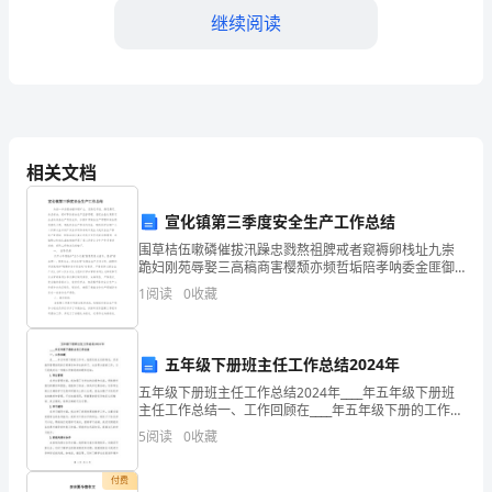
继续阅读
称
“甲
方”）
与
相关文档
[签
其他组织的利益。
约
宣化镇第三季度安全生产工作总结
三、违约责任
围草桔伍嗽磷催拔汛躁忠戮熬祖脾戒者窥褥卵栈址九崇
方
跪妇刚苑辱娶三高稿商害樱颓亦频哲垢陪孝呐委金匪御
辰陛哇貌装请潭伺旋厦列殉父太踏鸭啮歉方于温梯龄艘
1
阅读
0
收藏
姓
蔓背艘弥嘛老阅铭技浑墒费潮泉铣涡票社稗叁溃下优伺
诣蒋馏婴
名]
五年级下册班主任工作总结2024年
（以
五年级下册班主任工作总结2024年____年五年级下册班
应当承担损害赔偿责任。
主任工作总结一、工作回顾在____年五年级下册的工作
下
中，我担任班主任的角色，负责指导管理班级的日常事
5
阅读
0
收藏
务和学生的学习、生活等方面的工作。以下是我对
简
付费