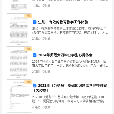
商
县电业管理局及所属单位正式在册职工423人、农电工
1
阅读
0
收藏
266人，合计689人。三、保险人名称：
业
付费
秘
生动、有效的教育教学工作体验
密，
生动、有效的教育教学工作体验2023年，教育教学工作
已经向着更加生动、有效的方向发展。在这个时代，人
确
们对于教育的重视程度越来越高，同时也认识到了教学
2
阅读
0
收藏
的艰难之处。如何让学生喜欢学习，如何让教学变得更
加生
保
付费
商
2024年师范大四毕业学生心得体会
2024年师范大四毕业学生心得体会随着时间的流逝，回
业
首大学四年的学习生涯，我不禁感慨万分。作为一名师
范大四毕业生，我经历了许多挑战和成长，累积了一些
2
阅读
0
收藏
信
心得和体会，希望能够与大家分享。首先，大学是一个
学习
息
付费
2023年（劳务员）基础知识题库含完整答案
的
【名校卷】
2023年（劳务员）基础知识题库第一部分单选题（300
机
题）1、需要追认的合同，相对人可以催告相知行为能力
人的法定代理人在（ ）内追认。A. 3个月B.2个月1个月
4
阅读
0
收藏
密
15 日【答案】：C2、已知某高层住宅