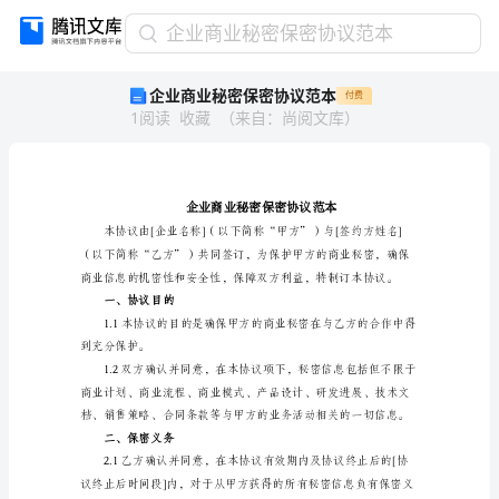
企
企业商业秘密保密协议范本
业
企业商业秘密保密协议范本
付费
商
1
阅读
收藏
（
来自
：
尚阅文库
）
业
秘
密
保
密
协
议