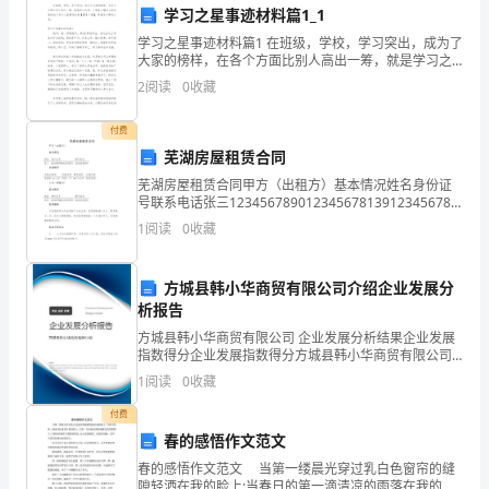
学习之星事迹材料篇1_1
演
学习之星事迹材料篇1 在班级，学校，学习突出，成为了
大家的榜样，在各个方面比别人高出一筹，就是学习之
讲
星。下面是小编为大家收集的关于学习之星事迹材料
2
阅读
0
收藏
【精选十篇】。希望可以帮助大家。学习之星事迹
稿。
应该拥有的品质。
付费
每
芜湖房屋租赁合同
年
芜湖房屋租赁合同甲方（出租方）基本情况姓名身份证
号联系电话张三12345678901234567813912345678
的
房屋情况房屋坐落地房屋类型建筑面积房屋用途芜湖市
1
阅读
0
收藏
xx小区两室一厅65平方米居住用
第
方城县韩小华商贸有限公司介绍企业发展分
里，送上我们自己的心意。
三
析报告
个
方城县韩小华商贸有限公司 企业发展分析结果企业发展
指数得分企业发展指数得分方城县韩小华商贸有限公司
星
综合得分说明：企业发展指数根据企业规模、企业创
1
阅读
0
收藏
新、企业风险、企业活力四个维度对企业发展情况进行
期
评价。
付费
春的感悟作文范文
天，
春的感悟作文范文 当第一缕晨光穿过乳白色窗帘的缝
隙轻洒在我的脸上;当春日的第一滴清凉的雨落在我的脸