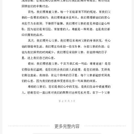
的
同
学
了什么叫做付出、坚持、执
们：
大
家
好！
今
天，
我
站
在
更多完整内容
这