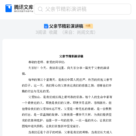
父
父亲节精彩演讲稿
亲
父亲节精彩演讲稿
付费
节
3
阅读
收藏
（
来自
：
尚阅文库
）
精
彩
演
讲
稿
父
尊敬的老师、亲爱的同学们：
亲