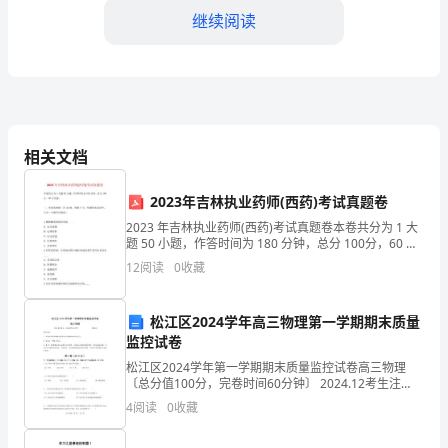
里，
继续阅读
向
大
家
相关文档
分
享
2023年吉林执业药师(西药)考试真题卷
一
2023 年吉林执业药师(西药)考试真题卷本卷共分为 1 大
题 50 小题，作答时间为 180 分钟，总分 100分，60 分
及格。一、单项选择题（共 50 题，每题 2 分。每题的备
篇
12
阅读
0
收藏
选项中，只有一个
关
松江区2024学年高三物理第一学期期末质量
于
监控试卷
父
松江区2024学年第一学期期末质量监控试卷高三物理
〔总分值100分，完卷时间60分钟〕 2024.12考生注
回馈他们的辛勤付出。
意：1、本卷的答案及解题过程都写在答题纸相应的位置
亲
4
阅读
0
收藏
上。2、本卷
的