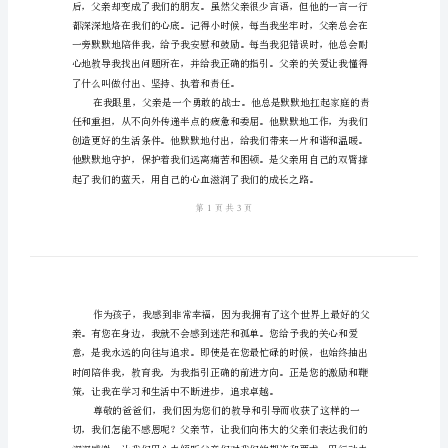
节
稿。
精
彩
演
勤的付出与无私的爱。
讲
稿
尊
敬
的
老
师、
亲
爱