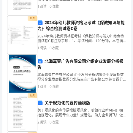
是
上;当第一只冲破束缚的蝴蝶在我周围飘飞;当新绿的柳芽
1
阅读
0
收藏
我
从我脸庞滑过;内心是暖暖的、淡淡的舒畅，是不可
们
付费
2024年幼儿教师资格证考试《保教知识与能
力》综合检测试卷C卷
中
2024年幼儿教师资格证考试《保教知识与能力》综合检
国
测试卷C卷注意事项：1、考试时间：120分钟，本卷满
分为150分。 2、请首先按要求在试卷的指定位置填写您
1
阅读
0
收藏
人
的姓名、准考证号等信息。 3、请仔细阅读各
民
北海嘉壹广告有限公司介绍企业发展分析报
告
庄
北海嘉壹广告有限公司 企业发展分析结果企业发展指数
得分企业发展指数得分北海嘉壹广告有限公司综合得分
严、
说明：企业发展指数根据企业规模、企业创新、企业风
1
阅读
0
收藏
险、企业活力四个维度对企业发展情况进行评价。该企
热
业的
付费
烈
关于规范化的宣传语模版
关于规范化的宣传语模版规范化，引领行业新风向！拥
的
抱规范化，展现专业力量！规范化，助力企业腾飞！做
规范化，提升品牌价值！规范化，保障质量始终如一！
2
阅读
0
收藏
庆
规范化，打破瓶颈，迈向成功！规范化，行业精英的首
选！追求